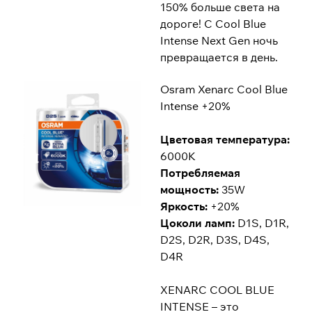
150% больше света на
дороге! С Cool Blue
Intense Next Gen ночь
превращается в день.
Osram Xenarc Cool Blue
Intense +20%
Цветовая температура:
6000K
Потребляемая
мощность:
35W
Яркость:
+20%
Цоколи ламп:
D1S, D1R,
D2S, D2R, D3S, D4S,
D4R
XENARC COOL BLUE
INTENSE – это