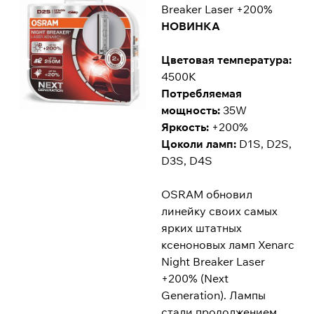
Breaker Laser +200%
НОВИНКА
Цветовая температура:
4500K
Потребляемая
мощность:
35W
Яркость:
+200%
Цоколи ламп:
D1S, D2S,
D3S, D4S
OSRAM обновил
линейку своих самых
ярких штатных
ксеноновых ламп Xenarc
Night Breaker Laser
+200% (Next
Generation). Лампы
стали продолжением