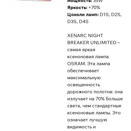
мощность:
35W
Яркость:
+70%
Цоколи ламп:
D1S, D2S,
D3S, D4S
XENARC NIGHT
BREAKER UNLIMITED –
самая яркая
ксеноновая лампа
OSRAM. Эта лампа
обеспечивает
максимальную
освещенность
дорожного полотна: она
излучает на 70% больше
света, чем стандартные
ксеноновые лампы. Это
означает лучшую
видимость и