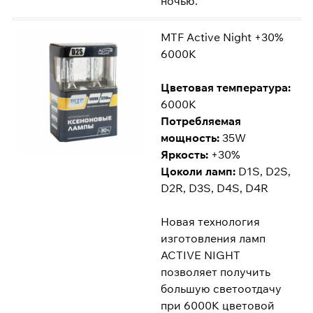
ночью.
MTF Active Night +30%
6000K
Цветовая температура:
6000K
Потребляемая
мощность:
35W
Яркость:
+30%
Цоколи ламп:
D1S, D2S,
D2R, D3S, D4S, D4R
Новая технология
изготовления ламп
ACTIVE NIGHT
позволяет получить
большую светоотдачу
при 6000К цветовой