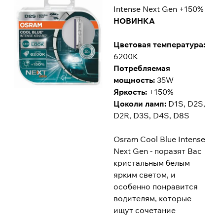
Intense Next Gen +150%
НОВИНКА
Цветовая температура:
6200K
Потребляемая
мощность:
35W
Яркость:
+150%
Цоколи ламп:
D1S, D2S,
D2R, D3S, D4S, D8S
Osram Cool Blue Intense
Next Gen - поразят Вас
кристальным белым
ярким светом, и
особенно понравится
водителям, которые
ищут сочетание