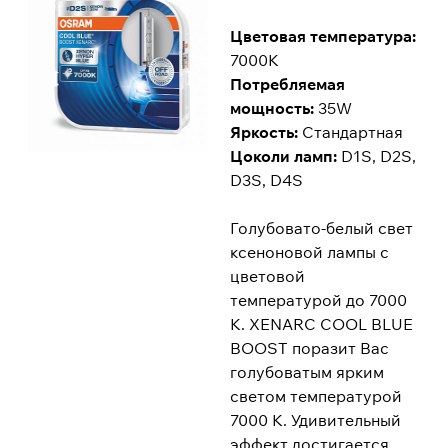
Цветовая температура:
7000K
Потребляемая
мощность:
35W
Яркость:
Стандартная
Цоколи ламп:
D1S, D2S,
D3S, D4S
Голубовато-белый свет
ксеноновой лампы с
цветовой
температурой до 7000
К. XENARC COOL BLUE
BOOST поразит Вас
голубоватым ярким
светом температурой
7000 К. Удивительный
эффект достигается