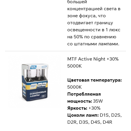
большей
концентрацией света в
зоне фокуса, что
отодвигает границу
освещенности в 1 люкс
на 50% по сравнению
со штатными лампами.
MTF Active Night +30%
5000K
Цветовая температура:
5000K
Потребляемая
мощность:
35W
Яркость:
+30%
Цоколи ламп:
D1S, D2S,
D2R, D3S, D4S, D4R