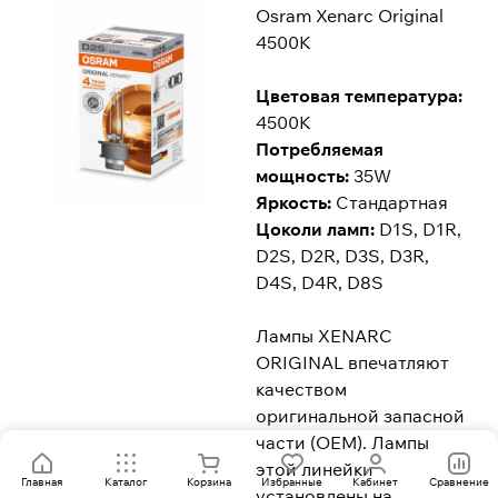
Osram Xenarc Original
4500K
Цветовая температура:
4500K
Потребляемая
мощность:
35W
Яркость:
Стандартная
Цоколи ламп:
D1S, D1R,
D2S, D2R, D3S, D3R,
D4S, D4R, D8S
Лампы XENARC
ORIGINAL впечатляют
качеством
оригинальной запасной
части (ОЕМ). Лампы
этой линейки
Главная
Каталог
Корзина
Избранные
Кабинет
Сравнение
установлены на