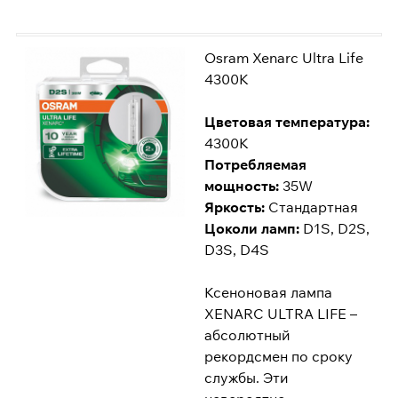
Osram Xenarc Ultra Life
4300K
Цветовая температура:
4300K
Потребляемая
мощность:
35W
Яркость:
Стандартная
Цоколи ламп:
D1S, D2S,
D3S, D4S
Ксеноновая лампа
XENARC ULTRA LIFE –
абсолютный
рекордсмен по сроку
службы. Эти