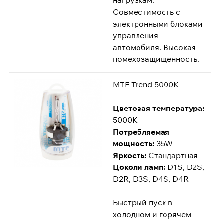
нагрузкам.
Совместимость с
электронными блоками
управления
автомобиля. Высокая
помехозащищенность.
MTF Trend 5000K
Цветовая температура:
5000K
Потребляемая
мощность:
35W
Яркость:
Стандартная
Цоколи ламп:
D1S, D2S,
D2R, D3S, D4S, D4R
Быстрый пуск в
холодном и горячем