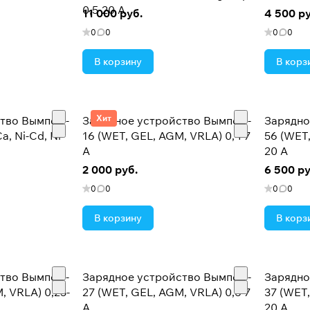
0,5-20 А
11 000 руб.
4 500 ру
0
0
0
0
В корзину
В корз
Хит
тво Вымпел -
Зарядное устройство Вымпел -
Зарядно
a, Ni-Cd, Ni-
16 (WET, GEL, AGM, VRLA) 0,4-7
56 (WET,
А
20 А
2 000 руб.
6 500 ру
0
0
0
0
В корзину
В корз
тво Вымпел -
Зарядное устройство Вымпел -
Зарядно
, VRLA) 0,25-
27 (WET, GEL, AGM, VRLA) 0,6-7
37 (WET,
А
20 А