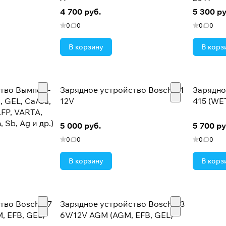
4 700 руб.
5 300 ру
0
0
0
0
В корзину
В корз
тво Вымпел -
Зарядное устройство Bosch C1
Зарядно
, GEL, Ca/Ca,
12V
415 (WET
 LFP, VARTA,
, Sb, Ag и др.)
5 000 руб.
5 700 ру
0
0
0
0
В корзину
В корз
тво Bosch C7
Зарядное устройство Bosch C3
, EFB, GEL)
6V/12V AGM (AGM, EFB, GEL)