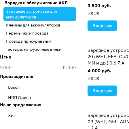
Зарядка и обслуживание АКБ
3 800 руб.
Зарядные устройства для
0
0
аккумуляторов
Клеммы для аккумуляторов
В корзину
Перемычки и провода
Провода прикуривания
Тестеры, нагрузочные вилки
Зарядное устройс
20 (WET, EFB, Ca/C
Цена
MN и др.) 0,6-7 А
4 000 руб.
Производитель
0
0
Bosch
В корзину
НПП Орион
Наши предложения
Зарядное устройс
Хит
09 (WET, GEL, AGM
1,2 А