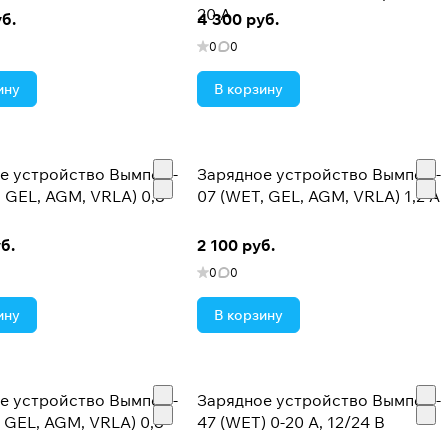
20 А
б.
4 300 руб.
0
0
ину
В корзину
е устройство Вымпел -
Зарядное устройство Вымпел -
 GEL, AGM, VRLA) 0,8-
07 (WET, GEL, AGM, VRLA) 1,2 А
б.
2 100 руб.
0
0
ину
В корзину
е устройство Вымпел -
Зарядное устройство Вымпел -
 GEL, AGM, VRLA) 0,8-
47 (WET) 0-20 А, 12/24 В