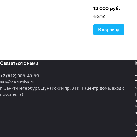
12 000 руб.
0
0
В корзину
Связаться с нами
+7 (812) 309-43-99
san@carumba.ru
Г
г. Санкт-Петербург, Дунайский пр. 31 к. 1 (центр дома, вход с
проспекта)
Т
л
А
л
Щ
А