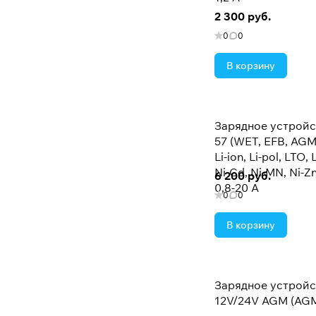
2 300 руб.
0
0
В корзину
Зарядное устройс
57 (WET, EFB, AGM
Li-ion, Li-pol, LTO,
Ni-Cd, Ni-MN, Ni-Zn
6 200 руб.
0,8-20 А
0
0
В корзину
Зарядное устройс
12V/24V AGM (AGM