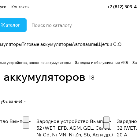
+7 (812) 309-
уги
Контакты
Каталог
умуляторы
Тяговые аккумуляторы
Автолампы
Щетки С.О.
овые устройства, внешние аккумуляторы
Зарядка и обслуживание АКБ
За
я аккумуляторов
18
(убывание)
тво Вымпел -
Зарядное устройство Вымпел -
Зарядно
52 (WET, EFB, AGM, GEL, Ca/Ca,
32 (WET,
Ni-Cd, Ni-MN, Ni-Zn, Sb, Ag и др.)
20 А