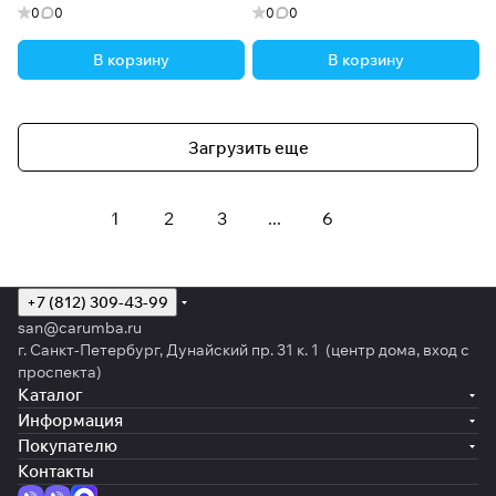
0
0
0
0
В корзину
В корзину
Загрузить еще
1
2
3
...
6
+7 (812) 309-43-99
san@carumba.ru
г. Санкт-Петербург, Дунайский пр. 31 к. 1 (центр дома, вход с
проспекта)
Каталог
Информация
Покупателю
Контакты