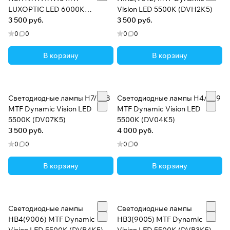
LUXOPTIC LED 6000K
Vision LED 5500K (DVH2K5)
(ST11K6)
3 500 руб.
3 500 руб.
0
0
0
0
В корзину
В корзину
Светодиодные лампы H7/H18
Светодиодные лампы H4/H19
MTF Dynamic Vision LED
MTF Dynamic Vision LED
5500K (DV07K5)
5500K (DV04K5)
3 500 руб.
4 000 руб.
0
0
0
0
В корзину
В корзину
Светодиодные лампы
Светодиодные лампы
HB4(9006) MTF Dynamic
HB3(9005) MTF Dynamic