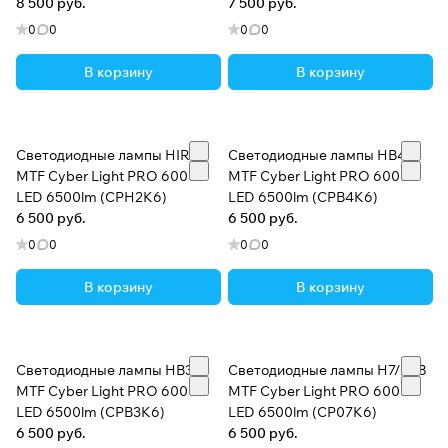
(CPD1D3)
8 500 руб.
7 500 руб.
0
0
0
0
В корзину
В корзину
Светодиодные лампы HIR2
Светодиодные лампы HB4
MTF Cyber Light PRO 6000K
MTF Cyber Light PRO 6000K
LED 6500lm (CPH2K6)
LED 6500lm (CPB4K6)
6 500 руб.
6 500 руб.
0
0
0
0
В корзину
В корзину
Светодиодные лампы HB3
Светодиодные лампы H7/H18
MTF Cyber Light PRO 6000K
MTF Cyber Light PRO 6000K
LED 6500lm (CPB3K6)
LED 6500lm (CP07K6)
6 500 руб.
6 500 руб.