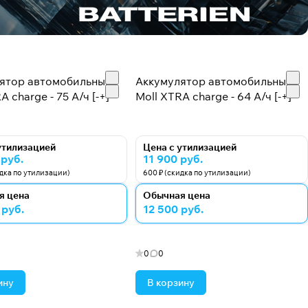
ятор автомобильный
Аккумулятор автомобильный
A charge - 75 А/ч [-+]
Moll XTRA charge - 64 А/ч [-+]
утилизацией
Цена с утилизацией
 руб.
11 900 руб.
идка по утилизации)
600 ₽ (скидка по утилизации)
я цена
Обычная цена
 руб.
12 500 руб.
0
0
ину
В корзину