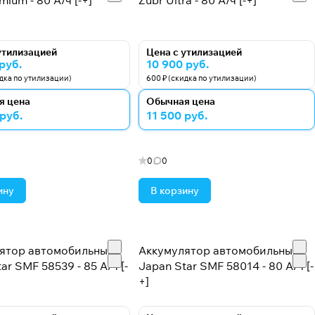
mium - 80 А/ч [-+]
Zubr Ultra - 80 А/ч [-+]
утилизацией
Цена с утилизацией
руб.
10 900 руб.
идка по утилизации)
600 ₽ (скидка по утилизации)
я цена
Обычная цена
 руб.
11 500 руб.
0
0
ину
В корзину
ятор автомобильный
Аккумулятор автомобильный
ar SMF 58539 - 85 А/ч [-
Japan Star SMF 58014 - 80 А/ч [-
+]