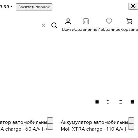
43-99
Заказать звонок
Войти
Сравнение
Избранное
Корзина
ятор автомобильный
Аккумулятор автомобильный
A charge - 60 А/ч [-+]
Moll XTRA charge - 110 А/ч [-+]