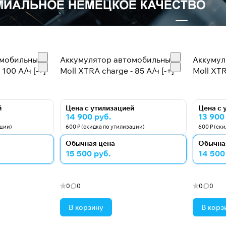
омобильный
Аккумулятор автомобильный
Аккумул
 100 А/ч [-+]
Moll XTRA charge - 85 А/ч [-+]
Moll XTR
й
Цена с утилизацией
Цена с 
14 900 руб.
13 900
ации)
600 ₽ (скидка по утилизации)
600 ₽ (ск
Обычная цена
Обычна
15 500 руб.
14 500
0
0
0
0
В корзину
В корз