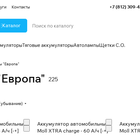
+7 (812) 309-
уги
Контакты
Каталог
умуляторы
Тяговые аккумуляторы
Автолампы
Щетки С.О.
ы "Европа"
"Европа"
225
(убывание)
омобильный
Аккумулятор автомобильный
Аккумул
А/ч [-+]
Moll XTRA charge - 60 А/ч [-+]
Moll XTR