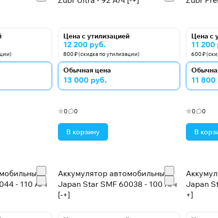
Zubr Ultra - 92 А/ч [-+]
Zubr Pre
й
Цена с утилизацией
Цена с 
12 200 руб.
11 200 
ации)
800 ₽ (скидка по утилизации)
600 ₽ (ск
Обычная цена
Обычна
13 000 руб.
11 800
0
0
0
0
В корзину
В корз
омобильный
Аккумулятор автомобильный
Аккумул
044 - 110 А/ч
Japan Star SMF 60038 - 100 А/ч
Japan St
[-+]
+]