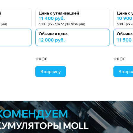
й
Цена с утилизацией
Цена с 
11 400 руб.
10 900
ации)
600 ₽ (скидка по утилизации)
600 ₽ (ск
Обычная цена
Обычна
12 000 руб.
11 500
0
0
0
0
В корзину
В корз