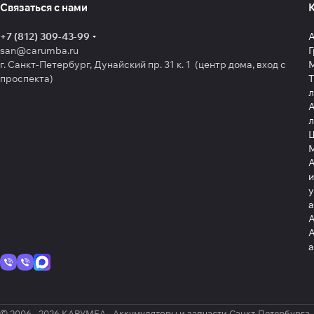
Связаться с нами
+7 (812) 309-43-99
san@carumba.ru
Г
г. Санкт-Петербург, Дунайский пр. 31 к. 1 (центр дома, вход с
проспекта)
Т
л
А
л
Щ
А
и
у
А
А
© 2006 - 2026 КАРУМБА - Аккумуляторы и запчасти Санкт-Петербурга.