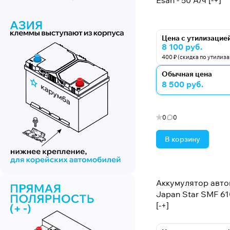
Esan - 50 А/ч [-+]
Цена с утилизацие
8 100 руб.
400 ₽ (скидка по утилиз
Обычная цена
8 500 руб.
0
0
В корзину
Аккумулятор авт
Japan Star SMF 61
[-+]