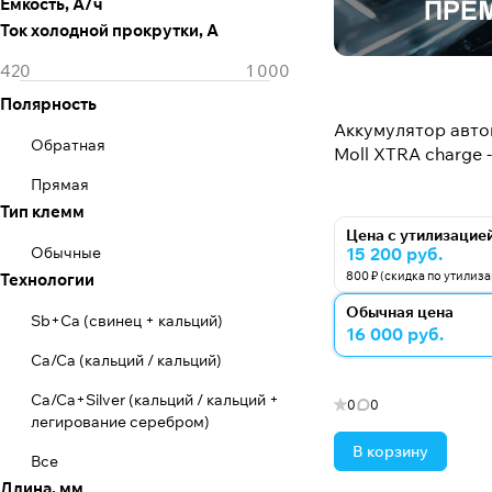
Емкость, А/ч
Mutlu
Ток холодной прокрутки, А
QuickMaster
Rocket
Полярность
Solite
Аккумулятор авт
Обратная
Moll XTRA charge -
Suzuki Battery
Прямая
Tab
Тип клемм
Цена с утилизацие
Totachi
Обычные
15 200 руб.
800 ₽ (скидка по утилиз
Технологии
Tyumen (Тюмень)
Обычная цена
Vismar
Sb+Ca (свинец + кальций)
16 000 руб.
VST
Ca/Ca (кальций / кальций)
Westa
Ca/Ca+Silver (кальций / кальций +
0
0
легирование серебром)
Zubr
В корзину
Все
Varta
Длина, мм