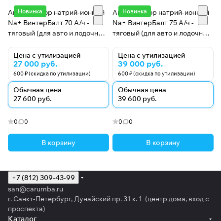
Новинка
Новинка
Аккумулятор натрий-ионный
Аккумулятор натрий-ионный
Na+ ВинтерБалт 70 А/ч -
Na+ ВинтерБалт 75 А/ч -
тяговый (для авто и лодочных
тяговый (для авто и лодочных
электромоторов)
электромоторов)
Цена с утилизацией
Цена с утилизацией
27 000 руб.
39 000 руб.
600 ₽ (скидка по утилизации)
600 ₽ (скидка по утилизации)
Обычная цена
Обычная цена
27 600 руб.
39 600 руб.
0
0
0
0
В корзину
В корзину
+7 (812) 309-43-99
san@carumba.ru
г. Санкт-Петербург, Дунайский пр. 31 к. 1 (центр дома, вход с
проспекта)
Каталог