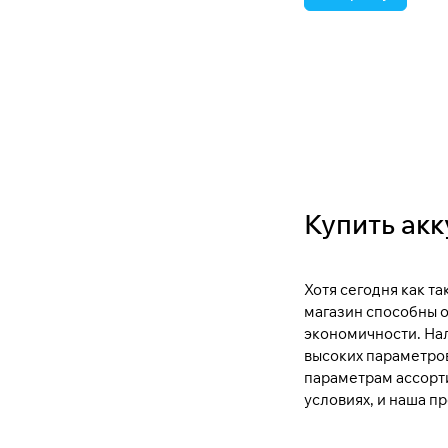
8
8.6
9
9.5
Купить акк
Хотя сегодня как т
магазин способны 
экономичности. Нал
высоких параметров
параметрам ассорти
условиях, и наша п