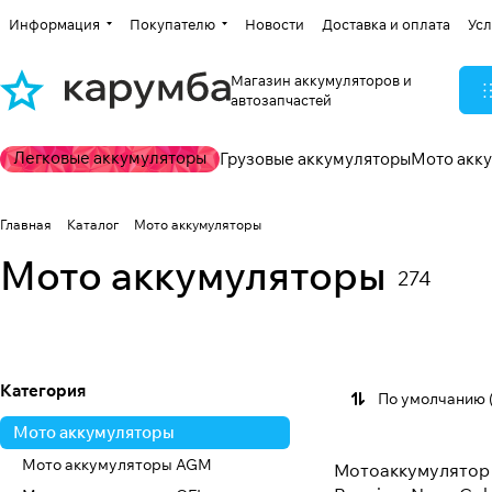
Информация
Покупателю
Новости
Доставка и оплата
Усл
Магазин аккумуляторов и
автозапчастей
Легковые аккумуляторы
Грузовые аккумуляторы
Мото акк
Главная
Каталог
Мото аккумуляторы
Мото аккумуляторы
274
Мото аккумуляторы AGM
Мото аккумулятор
162 товара
29 товаров
Категория
По умолчанию 
Мото аккумуляторы
Мото аккумуляторы AGM
Мотоаккумулятор 