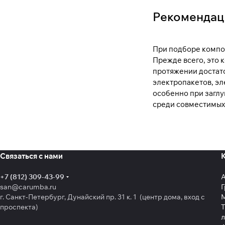
Рекомендаци
При подборе компон
Прежде всего, это 
протяжении достат
электропакетов, эл
особенно при заглу
среди совместимых
Связаться с нами
+7 (812) 309-43-99
san@carumba.ru
Г
г. Санкт-Петербург, Дунайский пр. 31 к. 1 (центр дома, вход с
проспекта)
Т
л