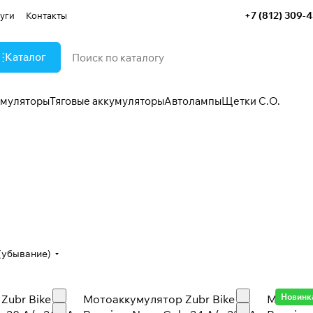
+7 (812) 309-
уги
Контакты
Каталог
умуляторы
Тяговые аккумуляторы
Автолампы
Щетки С.О.
Мото аккумуляторы
ы GEL
Freshpack
83 товара
(убывание)
Новинк
Zubr Bike
Мотоаккумулятор Zubr Bike
Мотоакк