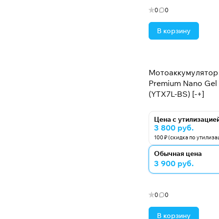
0
0
22
В корзину
24
25
26
Мотоаккумулятор 
Premium Nano Gel -
3
(YTX7L-BS) [-+]
30
35
Цена с утилизацие
3 800 руб.
4
100 ₽ (скидка по утилиза
Обычная цена
5
3 900 руб.
6
6.5
0
0
7
В корзину