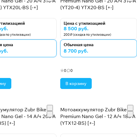
Nano Gel - 20 А/ч 310 А
Premium Nano Gel - 20 А/ч 310 А
) YTX20L-BS [-+]
(YT20-4) YTX20-BS [+-]
утилизацией
Цена с утилизацией
руб.
8 500 руб.
идка по утилизации)
200 ₽ (скидка по утилизации)
я цена
Обычная цена
руб.
8 700 руб.
0
0
ину
В корзину
умулятор Zubr Bike
Мотоаккумулятор Zubr Bike
Nano Gel - 14 А/ч 205 А
Premium Nano Gel - 12 А/ч 185 А
S) [+-]
(YTX12-BS) [+-]