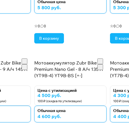
Обычная цена
Обычна
5 800 руб.
5 300 
0
0
0
0
В корзину
В корз
Zubr Bike
Мотоаккумулятор Zubr Bike
Мотоакк
 9 А/ч 145 А
Premium Nano Gel - 8 А/ч 135 А
Premium 
(YT9B-4) YT9B-BS [+-]
(YT7B-4)
й
Цена с утилизацией
Цена с 
4 500 руб.
4 300 
ции)
100 ₽ (скидка по утилизации)
100 ₽ (ск
Обычная цена
Обычна
4 600 руб.
4 400 