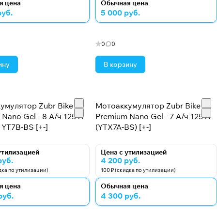
я цена
Обычная цена
руб.
5 000 руб.
0
0
ину
В корзину
умулятор Zubr Bike
Мотоаккумулятор Zubr Bike
Nano Gel - 8 А/ч 125 А
Premium Nano Gel - 7 А/ч 125 А
 YT7B-BS [+-]
(YTX7A-BS) [+-]
утилизацией
Цена с утилизацией
руб.
4 200 руб.
идка по утилизации)
100 ₽ (скидка по утилизации)
я цена
Обычная цена
руб.
4 300 руб.