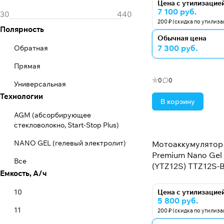
Иркут
Цена с утилизацие
7 100 руб.
Varta
200 ₽ (скидка по утилиз
Полярность
Обычная цена
7 300 руб.
Обратная
Прямая
0
0
Универсальная
Технологии
В корзину
AGM (абсорбирующее
стекловолокно, Start-Stop Plus)
NANO GEL (гелевый электролит)
Мотоаккумулятор 
Premium Nano Gel -
Все
(YTZ12S) TTZ12S-B
Емкость, А/ч
10
Цена с утилизацие
5 800 руб.
11
200 ₽ (скидка по утилиз