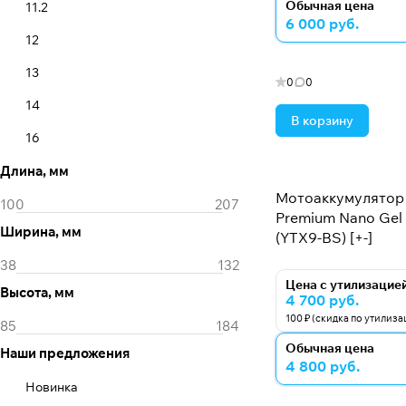
Обычная цена
11.2
6 000 руб.
12
13
0
0
14
В корзину
16
Длина, мм
18
Мотоаккумулятор 
19
Premium Nano Gel -
Ширина, мм
2
(YTX9-BS) [+-]
2.3
Цена с утилизацие
Высота, мм
4 700 руб.
2.5
100 ₽ (скидка по утилиза
2.6
Обычная цена
Наши предложения
4 800 руб.
20
Новинка
21