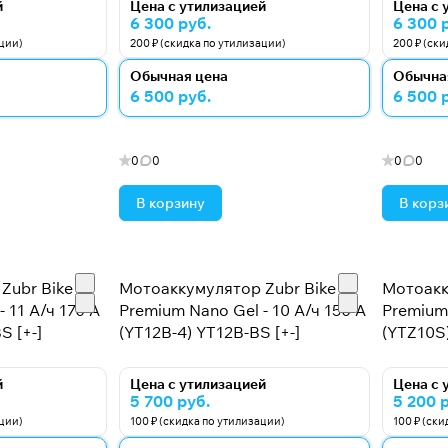
й
Цена с утилизацией
Цена с 
6 300 руб.
6 300 
ации)
200 ₽ (скидка по утилизации)
200 ₽ (ск
Обычная цена
Обычна
6 500 руб.
6 500 
0
0
0
0
В корзину
В корз
Zubr Bike
Мотоаккумулятор Zubr Bike
Мотоакк
 11 А/ч 170 А
Premium Nano Gel - 10 А/ч 150 А
Premium 
S [+-]
(YT12B-4) YT12B-BS [+-]
(YTZ10S)
й
Цена с утилизацией
Цена с 
5 700 руб.
5 200 
ации)
100 ₽ (скидка по утилизации)
100 ₽ (ск