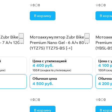
0
0
0
0
В корзину
В корз
Zubr Bike
Мотоаккумулятор Zubr Bike
Мотоакк
 7 А/ч 120 А
Premium Nano Gel - 6 А/ч 80 А
Premium 
(YTZ7S) TTZ7S-BS [-+]
(YB5L-BS
й
Цена с утилизацией
Цена с 
4 400 руб.
4 100 
ции)
100 ₽ (скидка по утилизации)
100 ₽ (ск
Обычная цена
Обычна
4 500 руб.
4 200 
0
0
0
0
В корзину
В корз