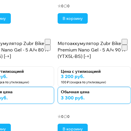
0
0
ину
В корзину
умулятор Zubr Bike
Мотоаккумулятор Zubr Bike
Nano Gel - 5 А/ч 80 А
Premium Nano Gel - 5 А/ч 90 А
) [-+]
(YTX5L-BS) [-+]
утилизацией
Цена с утилизацией
руб.
3 200 руб.
идка по утилизации)
100 ₽ (скидка по утилизации)
я цена
Обычная цена
руб.
3 300 руб.
0
0
ину
В корзину