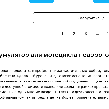
Загрузить еще
1
2
3
...
1
умулятор для мотоцикла недорого
акового недостатка в профильных запчастях для мотооборудов
обеспечить должный уровень подготовки оснащения, соответ
аженные связи в сегменте поставок оборудования, тщательн
 и доступной стоимости позволили создать в рамках предст
мент. Сегодня многие владельцы лёгкого двухколёсного тра
рофильная компания предлагает наиболее привлекательные с