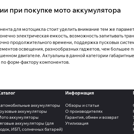
и при покупке мото аккумулятора
ента для мотоцикла стоит уделить внимание тем же параметр
конечно электрическая емкость, возможность запитывать тр
очно продолжительного времени, поддержка пусковых систем
ементов освещения, разнообразных гаджетов, чем большее п
шенном двигателе. Актуальны в данной категории габаритны
 по форм-фактору компонентов.
Каталог
Информация
Автомобильные аккумуляторы
Обзоры и статьи
рузовые аккумуляторы
О производителях
Мото аккумуляторы
Гарантия, обмен и возврат
яговые аккумуляторы (для
Утилизация
одок, ИБП, солнечных батарей)