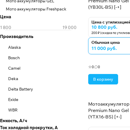
Premium Nano Gel 
Мото аккумуляторы GEL
(YB30L-BS) [-+]
Мото аккумуляторы Freshpack
Цена
Цена с утилизацие
10 800 руб.
200 ₽ (скидка по утилиз
Производитель
Обычная цена
Alaska
11 000 руб.
Bosch
0
0
Camel
Deka
В корзину
Delta Battery
Exide
Мотоаккумулятор 
WBR
Premium Nano Gel -
(YTX16-BS) [+-]
Емкость, А/ч
Zubr
Ток холодной прокрутки, А