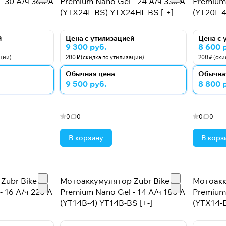
- 30 А/ч 360 А
Premium Nano Gel - 24 А/ч 335 А
Premium 
(YTX24L-BS) YTX24HL-BS [-+]
(YT20L-4
й
Цена с утилизацией
Цена с 
9 300 руб.
8 600 
ации)
200 ₽ (скидка по утилизации)
200 ₽ (ск
Обычная цена
Обычна
9 500 руб.
8 800 
0
0
0
0
В корзину
В корз
Zubr Bike
Мотоаккумулятор Zubr Bike
Мотоакк
 16 А/ч 220 А
Premium Nano Gel - 14 А/ч 180 А
Premium 
(YT14B-4) YT14B-BS [+-]
(YTX14-B