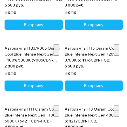
5 500 руб.
HCB)
3 000 руб.
0
0
0
0
В корзину
В корзину
Автолампы HB3/9005 Osram
Автолампы H15 Osram Cool
Cool Blue Intense Next Gen
Blue Intense Next Gen +20%
+100% 5000K (9005CBN-
3700K (64176CBN-HCB)
HCB)
2 800 руб.
5 500 руб.
0
0
0
0
В корзину
В корзину
Автолампы H11 Osram Cool
Автолампы H8 Osram Cool
Blue Intense Next Gen +100%
Blue Intense Next Gen 4800K
5000K (64211CBN-HCB)
(64212CBN-HCB)