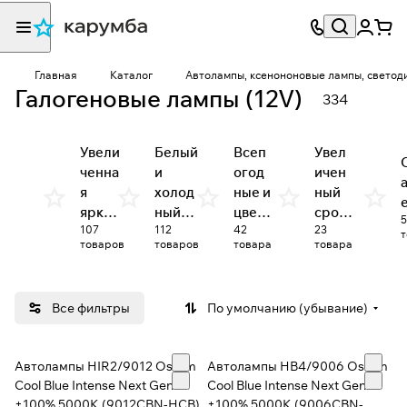
Главная
Каталог
Автолампы, ксенононовые лампы, светод
Галогеновые лампы (12V)
334
Увели
Белый
Всеп
Увел
ченна
и
огод
ичен
я
холод
ные и
ный
яркос
ный
цветн
срок
107
112
42
23
ть
свет
ые
служ
товаров
товаров
товара
товара
бы
Все фильтры
По умолчанию (убывание)
Автолампы HIR2/9012 Osram
Автолампы HB4/9006 Osram
Cool Blue Intense Next Gen
Cool Blue Intense Next Gen
+100% 5000K (9012CBN-HCB)
+100% 5000K (9006CBN-