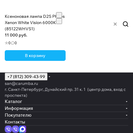
Ксеноновая лампа D2S Philips
Xenon White Vision 6000K
(85122WHVS1)
11 000 руб.
0
0
В корзину
+7 (812) 309-43-99
san@carumba.ru
г. Санкт-Петербург, Дунайский пр. 31 к. 1 (центр дома, вход с
проспекта)
Каталог
Информация
Покупателю
Контакты