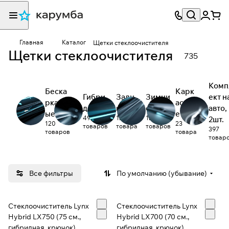
Главная
Каталог
Щетки стеклоочистителя
Щетки стеклоочистителя
735
Комп
Беска
Карк
Гибри
Задн
Зимни
ект н
ркасн
асны
дные
ие
е
авто,
ые
е
49
123
12
2шт.
120
23
товаров
товара
товаров
397
товаров
товара
товар
Все фильтры
По умолчанию (убывание)
Стеклоочиститель Lynx
Стеклоочиститель Lynx
Hybrid LX750 (75 см.,
Hybrid LX700 (70 см.,
гибридная, крючок)
гибридная, крючок)