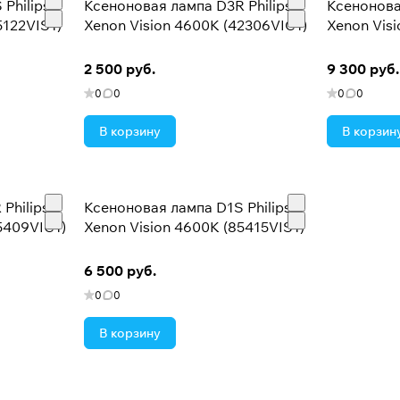
Philips
Ксеноновая лампа D3R Philips
Ксенонова
5122VIS1)
Xenon Vision 4600K (42306VIC1)
Xenon Vis
2 500 руб.
9 300 руб.
0
0
0
0
В корзину
В корзин
Philips
Ксеноновая лампа D1S Philips
5409VIC1)
Xenon Vision 4600K (85415VIS1)
6 500 руб.
0
0
В корзину