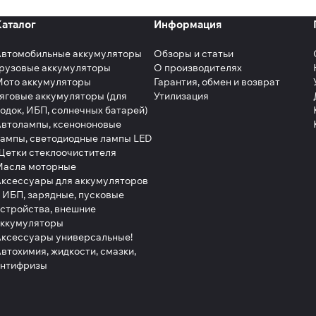
Каталог
Информация
Автомобильные аккумуляторы
Обзоры и статьи
рузовые аккумуляторы
О производителях
Мото аккумуляторы
Гарантия, обмен и возврат
яговые аккумуляторы (для
Утилизация
одок, ИБП, солнечных батарей)
втолампы, ксенононовые
ампы, светодиодные лампы LED
етки стеклоочистителя
Масла моторные
ксессуары для аккумуляторов
 ИБП, зарядные, пусковые
стройства, внешние
аккумуляторы
ксессуары универсальные!
втохимия, жидкости, смазки,
антифризы