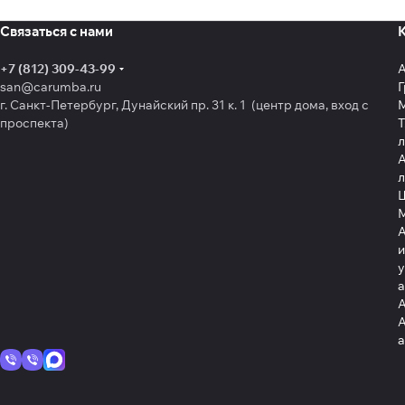
Связаться с нами
+7 (812) 309-43-99
san@carumba.ru
Г
г. Санкт-Петербург, Дунайский пр. 31 к. 1 (центр дома, вход с
проспекта)
Т
л
А
л
Щ
А
и
у
А
А