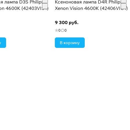
я лампа D3S Philips
Ксеноновая лампа D4R Philips
ion 4600K (42403VIS1)
Xenon Vision 4600K (42406VIC1)
9 300 руб.
0
0
у
В корзину