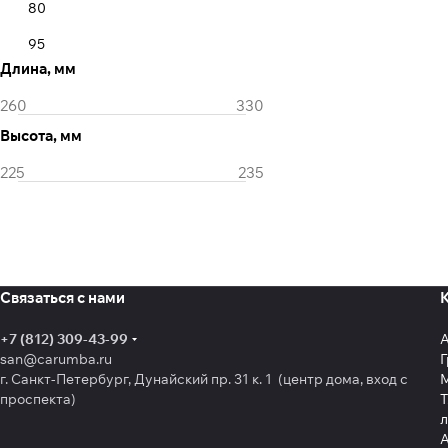
80
95
Длина, мм
Высота, мм
Связаться с нами
+7 (812) 309-43-99
san@carumba.ru
Г
г. Санкт-Петербург, Дунайский пр. 31 к. 1 (центр дома, вход с
проспекта)
Т
л
А