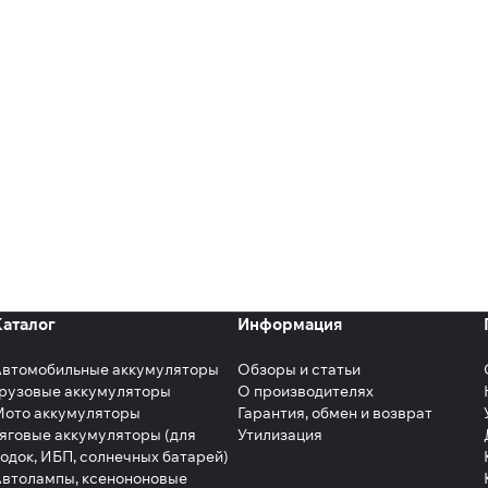
Каталог
Информация
Автомобильные аккумуляторы
Обзоры и статьи
рузовые аккумуляторы
О производителях
Мото аккумуляторы
Гарантия, обмен и возврат
яговые аккумуляторы (для
Утилизация
одок, ИБП, солнечных батарей)
втолампы, ксенононовые