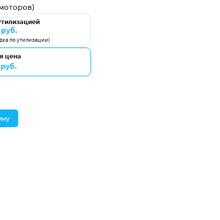
моторов)
утилизацией
 руб.
идка по утилизации)
я цена
 руб.
ину