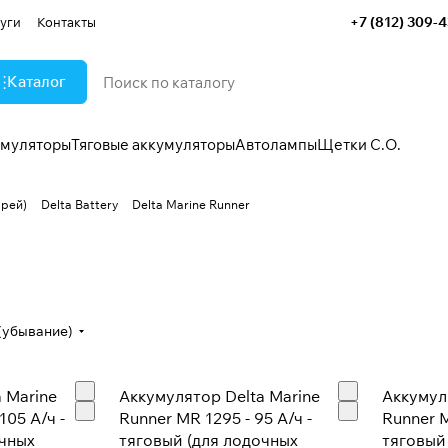
+7 (812) 309-
уги
Контакты
Каталог
умуляторы
Тяговые аккумуляторы
Автолампы
Щетки С.О.
арей)
Delta Battery
Delta Marine Runner
(убывание)
 Marine
Аккумулятор Delta Marine
Аккумул
105 А/ч -
Runner MR 1295 - 95 А/ч -
Runner M
очных
тяговый (для лодочных
тяговый