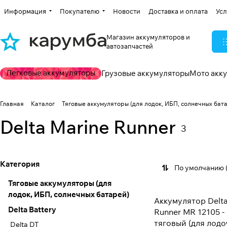
Информация
Покупателю
Новости
Доставка и оплата
Усл
Магазин аккумуляторов и
автозапчастей
Легковые аккумуляторы
Грузовые аккумуляторы
Мото акк
Главная
Каталог
Тяговые аккумуляторы (для лодок, ИБП, солнечных бат
Delta Marine Runner
3
Категория
По умолчанию 
Тяговые аккумуляторы (для
лодок, ИБП, солнечных батарей)
Аккумулятор Delta
Delta Battery
Runner MR 12105 - 
тяговый (для лод
Delta DT