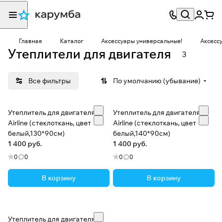
Главная
Каталог
Аксессуары универсальные!
Аксесс
Утеплители для двигателя
3
Все фильтры
По умолчанию (убывание)
Утеплитель для двигателя
Утеплитель для двигателя
Airline (стеклоткань, цвет
Airline (стеклоткань, цвет
белый,130*90см)
белый,140*90см)
1 400 руб.
1 400 руб.
0
0
0
0
В корзину
В корзину
Утеплитель для двигателя