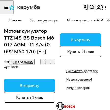
Главная
Мото аккумуляторы
Мото аккумуляторы AGM
Мо
Мотоаккумулятор
TTZ14S-BS Bosch M6
В корзину
017 AGM - 11 А/ч (0
092 M60 170) [+ -]
Купить в 1 клик
0
Нет отзывов
Арт.
8108
Рассчитать доставку
Нашли дешевле?
В корзину
Хочу в подарок
Купить в 1 клик