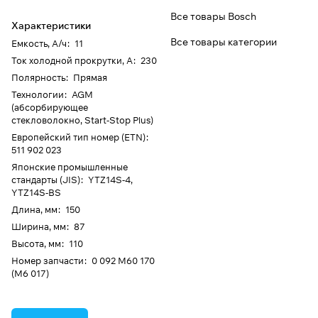
Все товары Bosch
Характеристики
Все товары категории
Емкость, А/ч
:
11
Ток холодной прокрутки, А
:
230
Полярность
:
Прямая
Технологии
:
AGM
(абсорбирующее
стекловолокно, Start-Stop Plus)
Европейский тип номер (ETN)
:
511 902 023
Японские промышленные
стандарты (JIS)
:
YTZ14S-4,
YTZ14S-BS
Длина, мм
:
150
Ширина, мм
:
87
Высота, мм
:
110
Номер запчасти
:
0 092 M60 170
(M6 017)