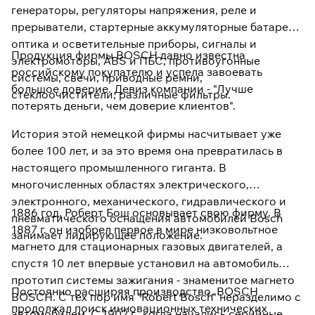
генераторы, регуляторы напряжения, реле и
прерыватели, стартерные аккумуляторные батареи,
оптика и осветительные приборы, сигналы и
Продукция фирмы BOSCH давно известна
электромоторы, ABS и ПБС, противоугонные
российскому покупателю и успела завоевать
системы, свечи, приводные ремни,
большое доверие. Девиз компании - "Лучше
стеклоочистители, различные фильтры.
потерять деньги, чем доверие клиентов".
История этой немецкой фирмы насчитывает уже
более 100 лет, и за это время она превратилась в
настоящего промышленного гиганта. В
многочисленных областях электрического,
электронного, механического, гидравлического и
1886 год, Роберт Бош основывает свою фирму. В
пневматического оснащения автомобилей Bosch
1887 г. он изобрел первое в мире низковольтное
занимает лидирующее положение.
магнето для стационарных газовых двигателей, а
спустя 10 лет впервые установил на автомобиль
прототип системы зажигания - знаменитое магнето
Постоянно расширяя производство, BOSCH
BOSCH. С тех пор имя "Robert Bosch" неразделимо с
продолжал поиск инновационных технических
автомобилем. С 1902 г., когда начались серийные