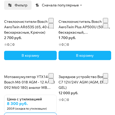
Фильтр
Сначала популярные
1986 г. - начало серийного изготовления
антипробуксовочных систем ASR
1986 г. - система электронного впрыска
Стеклоочистители Bosch
Стеклоочиститель Bosch
дизельного топлива
AeroTwin AR653S (65, 40 см.,
AeroTwin Plus AP500U (50 см.,
бескаркасные, Крючок)
бескаркасный,
1995 г. - система регулировки динамики
2 700 руб.
Универсальный)
1 700 руб.
автомобиля FDR
0
0
0
0
В корзину
В корзину
Мотоаккумулятор YTX14-BS
Зарядное устройство Bosch
Bosch M6 018 AGM - 12 А/ч (0
C7 12V/24V AGM (AGM, EFB,
092 M60 180) аналог MB
GEL)
A2115410001, А0009829608
12 000 руб.
[+ -]
Цена с утилизацией
0
0
8 300 руб.
200 ₽ (скидка по утилизации)