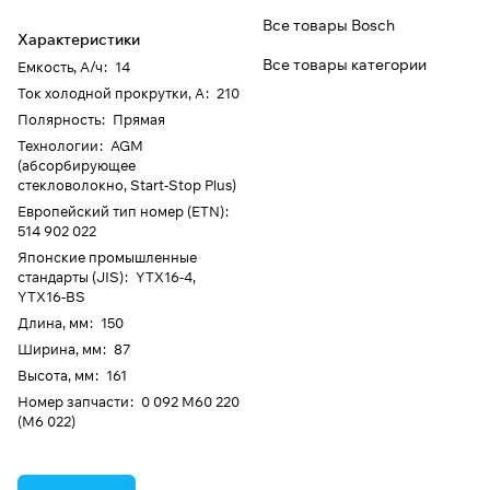
Все товары Bosch
Характеристики
Все товары категории
Емкость, А/ч
:
14
Ток холодной прокрутки, А
:
210
Полярность
:
Прямая
Технологии
:
AGM
(абсорбирующее
стекловолокно, Start-Stop Plus)
Европейский тип номер (ETN)
:
514 902 022
Японские промышленные
стандарты (JIS)
:
YTX16-4,
YTX16-BS
Длина, мм
:
150
Ширина, мм
:
87
Высота, мм
:
161
Номер запчасти
:
0 092 M60 220
(M6 022)