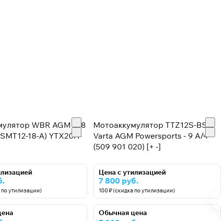
улятор WBR AGM - 18
Мотоаккумулятор TTZ12S-BS
 (SMT12-18-A) YTX20H-
Varta AGM Powersports - 9 А/ч
(509 901 020) [+ -]
илизацией
Цена с утилизацией
б.
7 800 руб.
а по утилизации)
100 ₽ (скидка по утилизации)
цена
Обычная цена