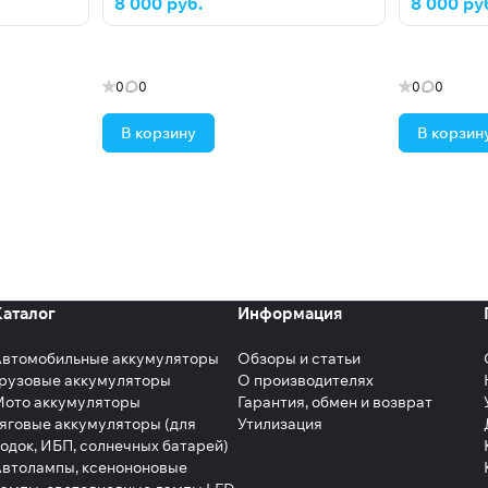
8 000 руб.
8 000 ру
0
0
0
0
В корзину
В корзин
Каталог
Информация
Автомобильные аккумуляторы
Обзоры и статьи
рузовые аккумуляторы
О производителях
Мото аккумуляторы
Гарантия, обмен и возврат
яговые аккумуляторы (для
Утилизация
одок, ИБП, солнечных батарей)
втолампы, ксенононовые