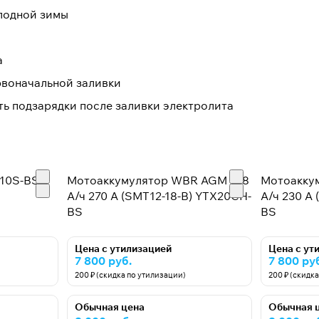
олодной зимы
а
рвоначальной заливки
ть подзарядки после заливки электролита
10S-BS
Мотоаккумулятор WBR AGM - 18
Мотоаккум
]
А/ч 270 А (SMT12-18-B) YTX20CH-
А/ч 230 А
BS
BS
Цена с утилизацией
Цена с ут
7 800 руб.
7 800 ру
200 ₽ (скидка по утилизации)
200 ₽ (скидк
Обычная цена
Обычная 