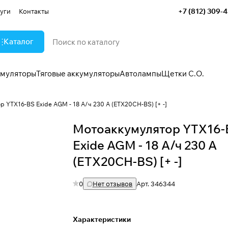
+7 (812) 309-
уги
Контакты
Каталог
умуляторы
Тяговые аккумуляторы
Автолампы
Щетки С.О.
 YTX16-BS Exide AGM - 18 А/ч 230 А (ETX20CH-BS) [+ -]
Мотоаккумулятор YTX16-
Exide AGM - 18 А/ч 230 А
(ETX20CH-BS) [+ -]
0
Нет отзывов
Арт.
346344
Характеристики