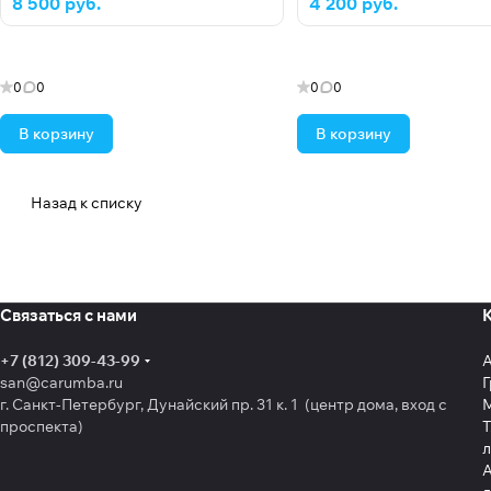
8 500 руб.
4 200 руб.
0
0
0
0
В корзину
В корзину
Назад к списку
Связаться с нами
+7 (812) 309-43-99
san@carumba.ru
Г
г. Санкт-Петербург, Дунайский пр. 31 к. 1 (центр дома, вход с
проспекта)
Т
л
А