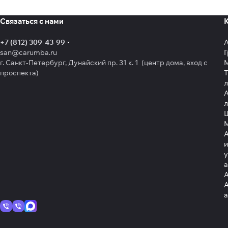
Связаться с нами
+7 (812) 309-43-99
san@carumba.ru
Г
г. Санкт-Петербург, Дунайский пр. 31 к. 1 (центр дома, вход с
проспекта)
Т
л
А
л
Щ
А
и
у
А
А