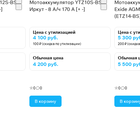
12S-BS
Мотоаккумулятор YTZ10S-BS
Мотоакку
-]
Иркут - 8 А/ч 170 A [+ -]
Exide AGM 
(ETZ14-BS) 
Цена с утилизацией
Цена с ут
4 100 руб.
5 300 ру
100 ₽ (скидка по утилизации)
200 ₽ (скидк
Обычная цена
Обычная 
4 200 руб.
5 500 ру
0
0
0
0
В корзину
В корзин