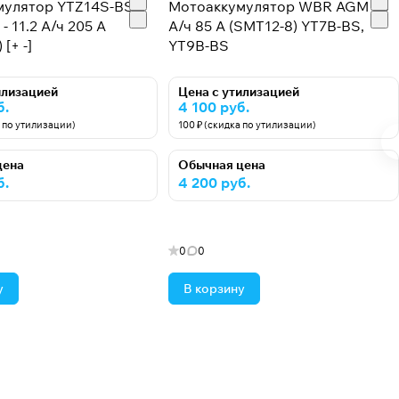
мулятор YTZ14S-BS
Мотоаккумулятор WBR AGM - 8
- 11.2 А/ч 205 А
А/ч 85 А (SMT12-8) YT7B-BS,
[+ -]
YT9B-BS
илизацией
Цена с утилизацией
б.
4 100 руб.
а по утилизации)
100 ₽ (скидка по утилизации)
цена
Обычная цена
б.
4 200 руб.
0
0
у
В корзину