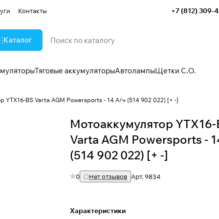
+7 (812) 309-
уги
Контакты
Каталог
умуляторы
Тяговые аккумуляторы
Автолампы
Щетки С.О.
 YTX16-BS Varta AGM Powersports - 14 А/ч (514 902 022) [+ -]
Мотоаккумулятор YTX16-
Varta AGM Powersports - 1
(514 902 022) [+ -]
0
Нет отзывов
Арт.
9834
Характеристики