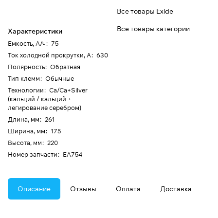
Все товары Exide
Все товары категории
Характеристики
Емкость, А/ч
:
75
Ток холодной прокрутки, А
:
630
Полярность
:
Обратная
Тип клемм
:
Обычные
Технологии
:
Ca/Ca+Silver
(кальций / кальций +
легирование серебром)
Длина, мм
:
261
Ширина, мм
:
175
Высота, мм
:
220
Номер запчасти
:
EA754
Описание
Отзывы
Оплата
Доставка