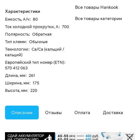
Все товары Hankook
Характеристики
Все товары категории
Емкость, А/ч
:
80
Ток холодной прокрутки, А
:
700
Полярность
:
Обратная
Тип клемм
:
Обычные
Технологии
:
Ca/Ca (кальций /
кальций)
Европейский тип номер (ETN)
:
570 412 063
Длина, мм
:
261
Ширина, мм
:
175
Высота, мм
:
220
Описание
Отзывы
Оплата
Доставка