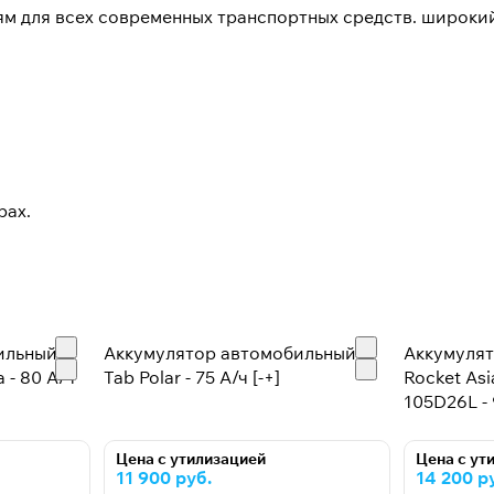
ям для всех современных транспортных средств. широки
рах.
ильный
Аккумулятор автомобильный
Аккумуля
 - 80 А/ч
Tab Polar - 75 А/ч [-+]
Rocket As
105D26L - 
Цена с утилизацией
Цена с ут
11 900 руб.
14 200 р