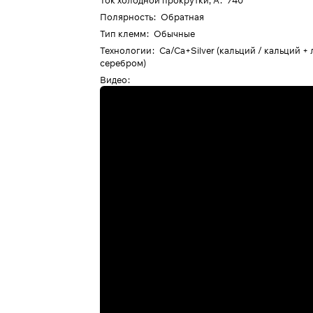
Ток холодной прокрутки, А
:
740
Полярность
:
Обратная
Тип клемм
:
Обычные
Технологии
:
Ca/Ca+Silver (кальций / кальций +
серебром)
Видео
: