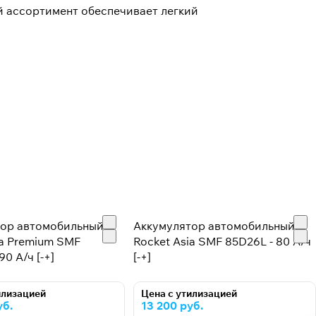
й ассортимент обеспечивает легкий
тор автомобильный
Аккумулятор автомобильный
ia Premium SMF
Rocket Asia SMF 85D26L - 80 А/ч
90 А/ч [-+]
[-+]
илизацией
Цена с утилизацией
уб.
13 200 руб.