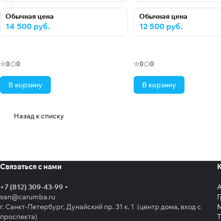
Обычная цена
Обычная цена
14 500 руб.
12 500 руб.
0
0
0
0
В корзину
В корзину
Назад к списку
Связаться с нами
+7 (812) 309-43-99
san@carumba.ru
Г
г. Санкт-Петербург, Дунайский пр. 31 к. 1 (центр дома, вход с
проспекта)
Т