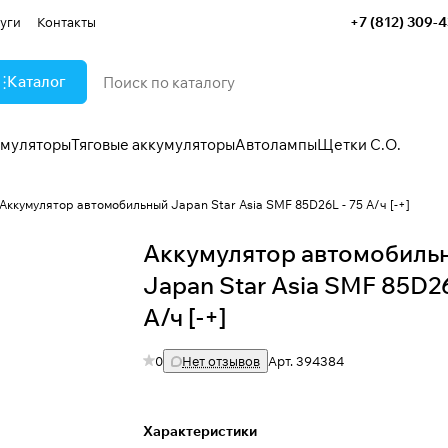
+7 (812) 309-
уги
Контакты
Каталог
умуляторы
Тяговые аккумуляторы
Автолампы
Щетки С.О.
Аккумулятор автомобильный Japan Star Asia SMF 85D26L - 75 А/ч [-+]
Аккумулятор автомобиль
Japan Star Asia SMF 85D26
А/ч [-+]
0
Нет отзывов
Арт.
394384
Характеристики