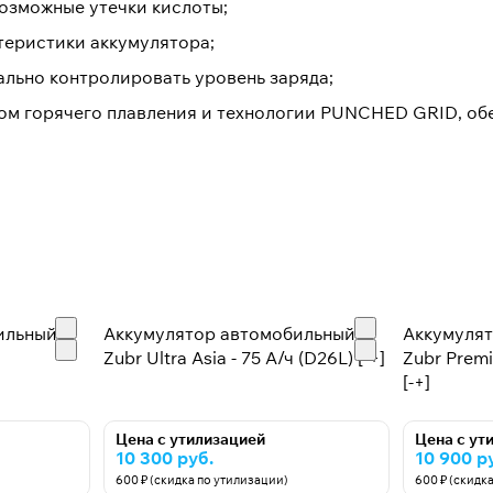
озможные утечки кислоты;
теристики аккумулятора;
льно контролировать уровень заряда;
ом горячего плавления и технологии PUNCHED GRID, об
ильный
Аккумулятор автомобильный
Аккумуля
Zubr Ultra Asia - 75 А/ч (D26L) [-+]
Zubr Premi
[-+]
Цена с утилизацией
Цена с ут
10 300 руб.
10 900 р
600 ₽ (скидка по утилизации)
600 ₽ (скидк