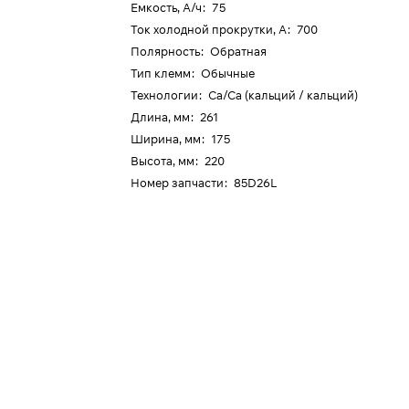
Емкость, А/ч
:
75
Ток холодной прокрутки, А
:
700
Полярность
:
Обратная
Тип клемм
:
Обычные
Технологии
:
Ca/Ca (кальций / кальций)
Длина, мм
:
261
Ширина, мм
:
175
Высота, мм
:
220
Номер запчасти
:
85D26L