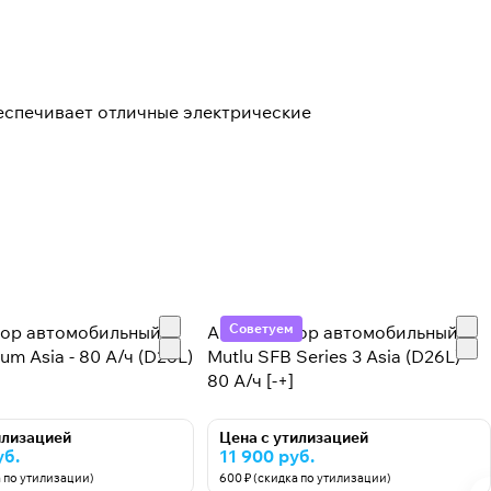
еспечивает отличные электрические
Советуем
тор автомобильный
Аккумулятор автомобильный
um Asia - 80 А/ч (D26L)
Mutlu SFB Series 3 Asia (D26L) -
80 А/ч [-+]
илизацией
Цена с утилизацией
уб.
11 900 руб.
а по утилизации)
600 ₽ (скидка по утилизации)