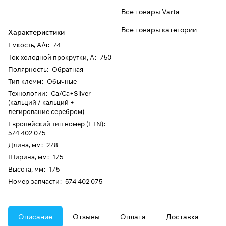
Все товары Varta
Все товары категории
Характеристики
Емкость, А/ч
:
74
Ток холодной прокрутки, А
:
750
Полярность
:
Обратная
Тип клемм
:
Обычные
Технологии
:
Ca/Ca+Silver
(кальций / кальций +
легирование серебром)
Европейский тип номер (ETN)
:
574 402 075
Длина, мм
:
278
Ширина, мм
:
175
Высота, мм
:
175
Номер запчасти
:
574 402 075
Описание
Отзывы
Оплата
Доставка