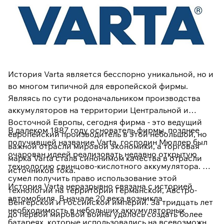
История Varta является бесспорно уникальной, но и
во многом типичной для европейской фирмы.
Являясь по сути родоначальником производства
аккумуляторов на территории Центральной и
Восточной Европы, сегодня фирма - это ведущий
В далеком 1887 году основатель фирмы, позднее
европейский производитель в этой небольшой, но
получившей название Varta, господин Мюллер был
важной отрасли мировой экономики, а торговая
очарован идеей реализовать недавно открытую
марка Varta стала синонимом качества в отрасли
технологию свинцово-кислотного аккумулятора. Он
источников тока.
сумел получить право использование этой
История Varta неразрывно связана с историей
технологии на территории Германской, Австро-
автомобиля. В начале 20 века возникла
Венгерской и Российской империй. За тридцать лет
необходимость в небольших аккумуляторных
до первой мировой войны удалось создать более
батареях, которые использовались на всевозможных