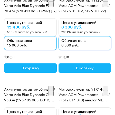
Аккумулятор автомобильный
Мотоаккумулятор YT12B-BS
Varta Asia Blue Dynamic E24 -
Varta AGM Powersports - 12 А/
70 А/ч (570 413 063, D26R) [+-]
ч (512 901 019, 512 901 022) [+
-]
Цена с утилизацией
Цена с утилизацией
15 400 руб.
8 300 руб.
600 ₽ (скидка по утилизации)
200 ₽ (скидка по утилизации)
Обычная цена
Обычная цена
16 000 руб.
8 500 руб.
0
0
0
0
В корзину
В корзину
Аккумулятор автомобильный
Мотоаккумулятор YTX14-BS
Varta Asia Blue Dynamic G8 -
Varta AGM Powersports - 12 А/
95 А/ч (595 405 083, D31R)
ч (512 014 010) аналог MB
[+-]
A2115410001
Цена с утилизацией
Цена с утилизацией