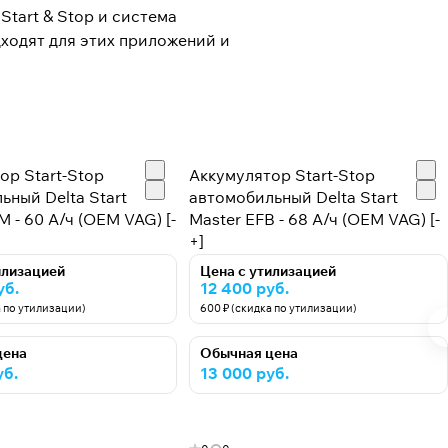
tart & Stop и система
ходят для этих приложений и
ор Start-Stop
Аккумулятор Start-Stop
ьный Delta Start
автомобильный Delta Start
 - 60 А/ч (OEM VAG) [-
Master EFB - 68 А/ч (OEM VAG) [-
+]
илизацией
Цена с утилизацией
уб.
12 400 руб.
а по утилизации)
600 ₽ (скидка по утилизации)
цена
Обычная цена
уб.
13 000 руб.