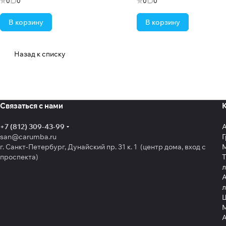
0
0
0
0
В корзину
В корзину
Назад к списку
Связаться с нами
+7 (812) 309-43-99
san@carumba.ru
Г
г. Санкт-Петербург, Дунайский пр. 31 к. 1 (центр дома, вход с
проспекта)
Т
л
А
л
Щ
А