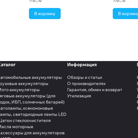
0
0
0
0
В корзину
В корзин
Каталог
Информация
Автомобильные аккумуляторы
Обзоры и статьи
рузовые аккумуляторы
О производителях
Мото аккумуляторы
Гарантия, обмен и возврат
яговые аккумуляторы (для
Утилизация
одок, ИБП, солнечных батарей)
втолампы, ксенононовые
ампы, светодиодные лампы LED
етки стеклоочистителя
Масла моторные
ксессуары для аккумуляторов