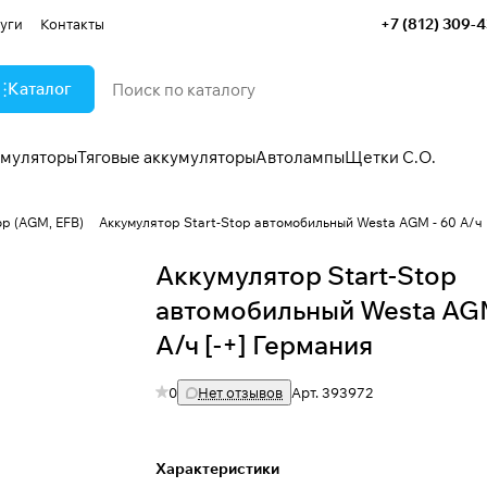
+7 (812) 309-
уги
Контакты
Каталог
умуляторы
Тяговые аккумуляторы
Автолампы
Щетки С.О.
op (AGM, EFB)
Аккумулятор Start-Stop автомобильный Westa AGM - 60 А/ч 
Аккумулятор Start-Stop
автомобильный Westa AGM
А/ч [-+] Германия
0
Нет отзывов
Арт.
393972
Характеристики