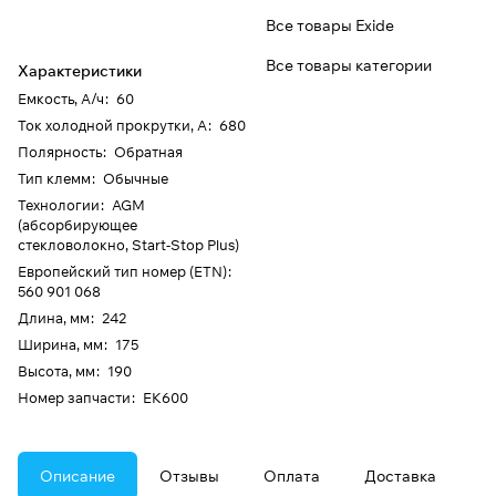
Все товары Exide
Все товары категории
Характеристики
Емкость, А/ч
:
60
Ток холодной прокрутки, А
:
680
Полярность
:
Обратная
Тип клемм
:
Обычные
Технологии
:
AGM
(абсорбирующее
стекловолокно, Start-Stop Plus)
Европейский тип номер (ETN)
:
560 901 068
Длина, мм
:
242
Ширина, мм
:
175
Высота, мм
:
190
Номер запчасти
:
EK600
Описание
Отзывы
Оплата
Доставка