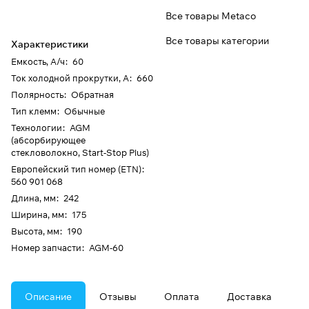
Все товары Metaco
Все товары категории
Характеристики
Емкость, А/ч
:
60
Ток холодной прокрутки, А
:
660
Полярность
:
Обратная
Тип клемм
:
Обычные
Технологии
:
AGM
(абсорбирующее
стекловолокно, Start-Stop Plus)
Европейский тип номер (ETN)
:
560 901 068
Длина, мм
:
242
Ширина, мм
:
175
Высота, мм
:
190
Номер запчасти
:
AGM-60
Описание
Отзывы
Оплата
Доставка