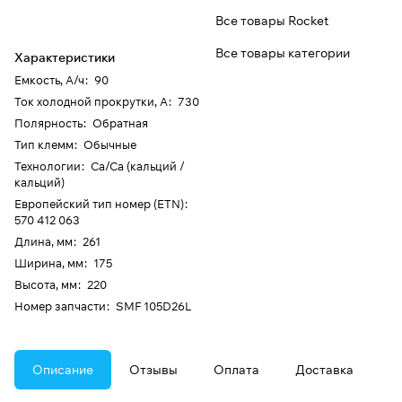
Все товары Rocket
Все товары категории
Характеристики
Емкость, А/ч
:
90
Ток холодной прокрутки, А
:
730
Полярность
:
Обратная
Тип клемм
:
Обычные
Технологии
:
Ca/Ca (кальций /
кальций)
Европейский тип номер (ETN)
:
570 412 063
Длина, мм
:
261
Ширина, мм
:
175
Высота, мм
:
220
Номер запчасти
:
SMF 105D26L
Описание
Отзывы
Оплата
Доставка