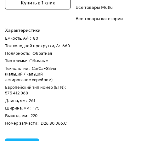
Купить в 1 клик
Все товары Mutlu
Все товары категории
Характеристики
Емкость, А/ч
:
80
Ток холодной прокрутки, А
:
660
Полярность
:
Обратная
Тип клемм
:
Обычные
Технологии
:
Ca/Ca+Silver
(кальций / кальций +
легирование серебром)
Европейский тип номер (ETN)
:
575 412 068
Длина, мм
:
261
Ширина, мм
:
175
Высота, мм
:
220
Номер запчасти
:
D26.80.066.C