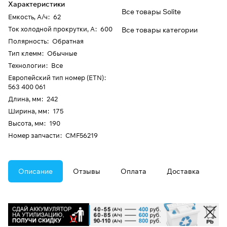
Характеристики
Все товары Solite
Емкость, А/ч
:
62
Ток холодной прокрутки, А
:
600
Все товары категории
Полярность
:
Обратная
Тип клемм
:
Обычные
Технологии
:
Все
Европейский тип номер (ETN)
:
563 400 061
Длина, мм
:
242
Ширина, мм
:
175
Высота, мм
:
190
Номер запчасти
:
CMF56219
Описание
Отзывы
Оплата
Доставка