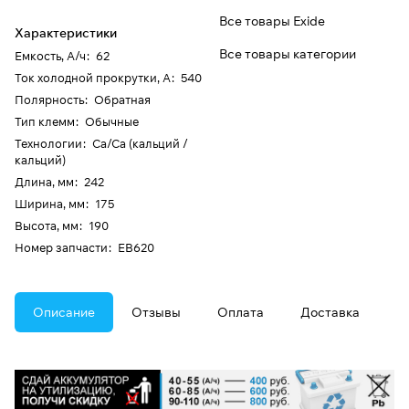
Все товары Exide
Характеристики
Все товары категории
Емкость, А/ч
:
62
Ток холодной прокрутки, А
:
540
Полярность
:
Обратная
Тип клемм
:
Обычные
Технологии
:
Ca/Ca (кальций /
кальций)
Длина, мм
:
242
Ширина, мм
:
175
Высота, мм
:
190
Номер запчасти
:
EB620
Описание
Отзывы
Оплата
Доставка