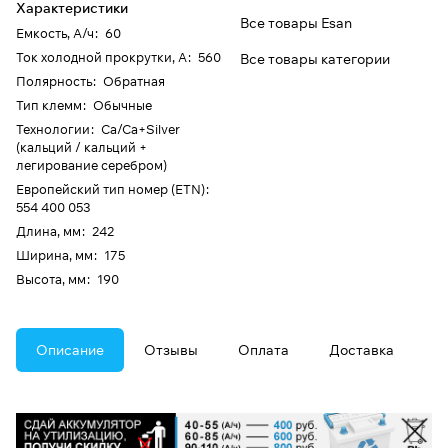
Характеристики
Все товары Esan
Емкость, А/ч
:
60
Ток холодной прокрутки, А
:
560
Все товары категории
Полярность
:
Обратная
Тип клемм
:
Обычные
Технологии
:
Ca/Ca+Silver
(кальций / кальций +
легирование серебром)
Европейский тип номер (ETN)
:
554 400 053
Длина, мм
:
242
Ширина, мм
:
175
Высота, мм
:
190
Описание
Отзывы
Оплата
Доставка