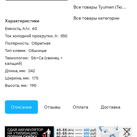
Все товары Tyumen (Тюмень)
Все товары категории
Характеристики
Емкость, А/ч
:
60
Ток холодной прокрутки, А
:
550
Полярность
:
Обратная
Тип клемм
:
Обычные
Технологии
:
Sb+Ca (свинец +
кальций)
Длина, мм
:
242
Ширина, мм
:
175
Высота, мм
:
190
Описание
Отзывы
Оплата
Доставка