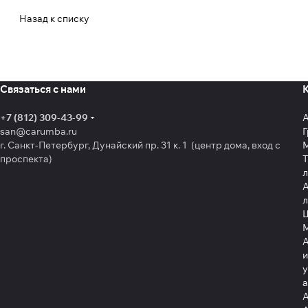
Назад к списку
Связаться с нами
+7 (812) 309-43-99
san@carumba.ru
Г
г. Санкт-Петербург, Дунайский пр. 31 к. 1 (центр дома, вход с
проспекта)
Т
л
А
л
Щ
А
и
у
А