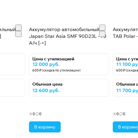
ильный
Аккумулятор автомобильный
Аккумуля
]
Japan Star Asia SMF 90D23L - 70
TAB Polar -
А/ч [-+]
Цена с утилизацией
Цена с ут
12 000 руб.
11 100 ру
600 ₽ (скидка по утилизации)
600 ₽ (скидк
Обычная цена
Обычная 
12 600 руб.
11 700 ру
0
0
0
0
В корзину
В корзин