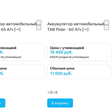
тор автомобильный
Аккумулятор автомобильный
 65 А/ч [-+]
TAB Polar - 60 А/ч [-+]
илизацией
Цена с утилизацией
б.
10 400 руб.
а по утилизации)
600 ₽ (скидка по утилизации)
цена
Обычная цена
б.
11 000 руб.
0
0
у
В корзину