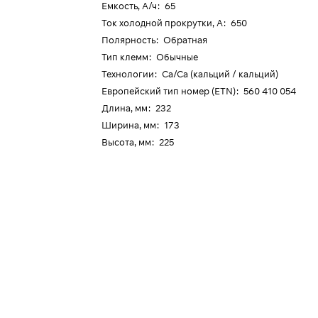
Емкость, А/ч
:
65
Ток холодной прокрутки, А
:
650
Полярность
:
Обратная
Тип клемм
:
Обычные
Технологии
:
Ca/Ca (кальций / кальций)
Европейский тип номер (ETN)
:
560 410 054
Длина, мм
:
232
Ширина, мм
:
173
Высота, мм
:
225