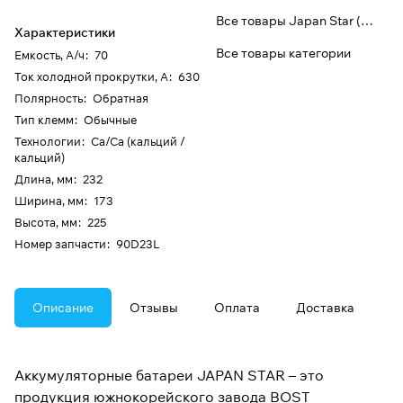
Все товары Japan Star (Bost)
Характеристики
Все товары категории
Емкость, А/ч
:
70
Ток холодной прокрутки, А
:
630
Полярность
:
Обратная
Тип клемм
:
Обычные
Технологии
:
Ca/Ca (кальций /
кальций)
Длина, мм
:
232
Ширина, мм
:
173
Высота, мм
:
225
Номер запчасти
:
90D23L
Описание
Отзывы
Оплата
Доставка
Аккумуляторные батареи JAPAN STAR – это
продукция южнокорейского завода BOST