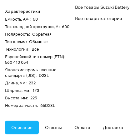
Все товары Suzuki Battery
Характеристики
Все товары категории
Емкость, А/ч
:
60
Ток холодной прокрутки, А
:
600
Полярность
:
Обратная
Тип клемм
:
Обычные
Технологии
:
Все
Европейский тип номер (ETN)
:
560 410 054
Японские промышленные
стандарты (JIS)
:
D23L
Длина, мм
:
232
Ширина, мм
:
173
Высота, мм
:
225
Номер запчасти
:
65D23L
Описание
Отзывы
Оплата
Доставка