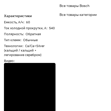
Все товары Bosch
Все товары категории
Характеристики
Емкость, А/ч
:
60
Ток холодной прокрутки, А
:
540
Полярность
:
Обратная
Тип клемм
:
Обычные
Технологии
:
Ca/Ca+Silver
(кальций / кальций +
легирование серебром)
Видео
: