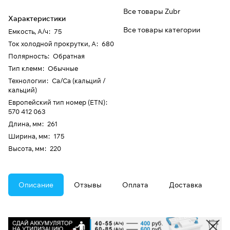
Все товары Zubr
Характеристики
Все товары категории
Емкость, А/ч
:
75
Ток холодной прокрутки, А
:
680
Полярность
:
Обратная
Тип клемм
:
Обычные
Технологии
:
Ca/Ca (кальций /
кальций)
Европейский тип номер (ETN)
:
570 412 063
Длина, мм
:
261
Ширина, мм
:
175
Высота, мм
:
220
Описание
Отзывы
Оплата
Доставка