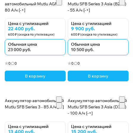
Большая доля российского экспорта
автомобильный Mutlu AGM -
Mutlu SFB Series 3 Asia (B24L)
80 А/ч [-+]
- 55 А/ч [-+]
способствовала тому, что весь модельный ряд
стартерных аккумуляторов представлен с
Цена с утилизацией
Цена с утилизацией
российской «полюсовкой». Исключение, пожалуй,
22 400 руб.
9 900 руб.
составляют АКБ для грузовых автомобилей 180 –
600 ₽ (скидка по утилизации)
600 ₽ (скидка по утилизации)
220А/ч, имеющие накидные клеммы, в то время как
Обычная цена
Обычная цена
российские грузовики используют болтовое
23 000 руб.
10 500 руб.
соединение.
0
0
0
0
В корзину
В корзину
Аккумулятор автомобильный
Аккумулятор автомобильный
Mutlu SFB Series 3 - 85 А/ч [-+]
Mutlu SFB Series 3 Asia (D31L)
- 100 А/ч [-+]
Цена с утилизацией
Цена с утилизацией
13 400 руб.
15 200 руб.