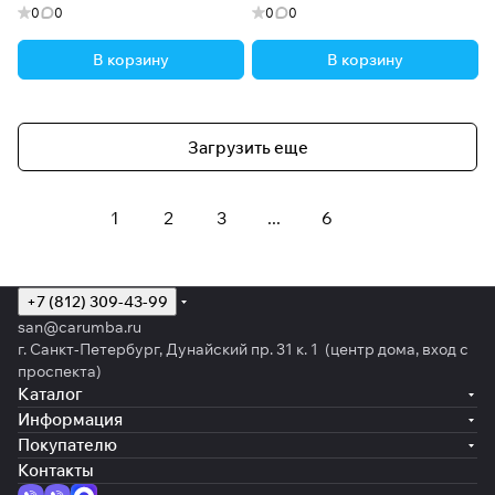
0
0
0
0
В корзину
В корзину
Загрузить еще
1
2
3
...
6
+7 (812) 309-43-99
san@carumba.ru
г. Санкт-Петербург, Дунайский пр. 31 к. 1 (центр дома, вход с
проспекта)
Каталог
Информация
Покупателю
Контакты