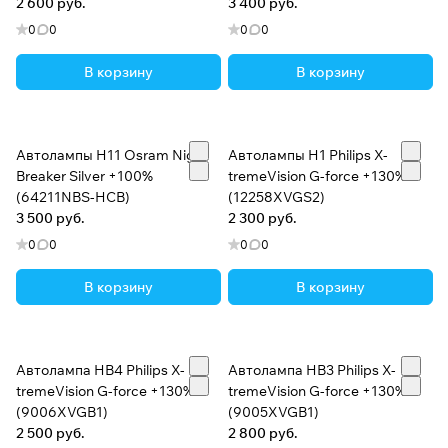
2 600 руб.
3 400 руб.
0
0
0
0
В корзину
В корзину
Автолампы H11 Osram Night
Автолампы H1 Philips X-
Breaker Silver +100%
tremeVision G-force +130%
(64211NBS-HCB)
(12258XVGS2)
3 500 руб.
2 300 руб.
0
0
0
0
В корзину
В корзину
Автолампа HB4 Philips X-
Автолампа HB3 Philips X-
tremeVision G-force +130%
tremeVision G-force +130%
(9006XVGB1)
(9005XVGB1)
2 500 руб.
2 800 руб.