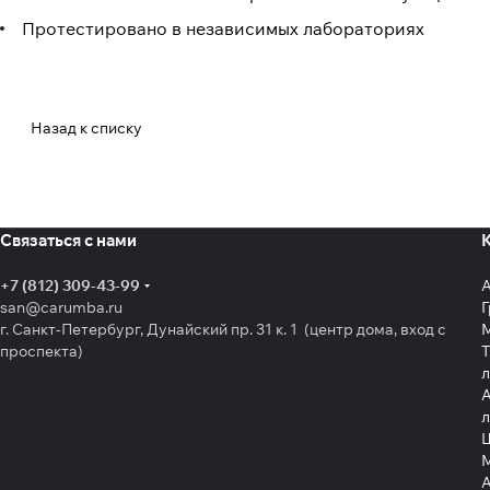
Протестировано в независимых лабораториях
Назад к списку
Связаться с нами
+7 (812) 309-43-99
san@carumba.ru
Г
г. Санкт-Петербург, Дунайский пр. 31 к. 1 (центр дома, вход с
проспекта)
Т
л
А
л
Щ
А