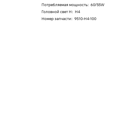
Потребляемая мощность
:
60/55W
Головной свет H
:
H4
Номер запчасти
:
9510-H4-100