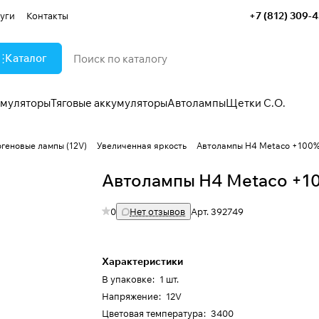
+7 (812) 309-
уги
Контакты
Каталог
умуляторы
Тяговые аккумуляторы
Автолампы
Щетки С.О.
огеновые лампы (12V)
Увеличенная яркость
Автолампы H4 Metaco +100
Автолампы H4 Metaco +1
0
Нет отзывов
Арт.
392749
Характеристики
В упаковке
:
1 шт.
Напряжение
:
12V
Цветовая температура
:
3400