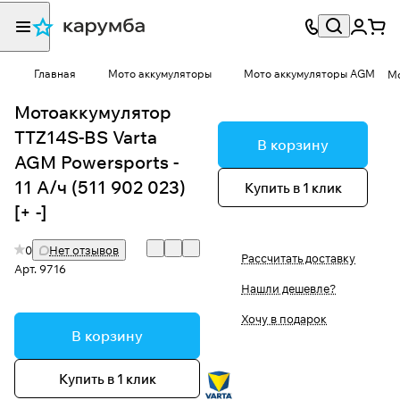
Главная
Мото аккумуляторы
Мото аккумуляторы AGM
Мо
Мотоаккумулятор
TTZ14S-BS Varta
В корзину
AGM Powersports -
11 А/ч (511 902 023)
Купить в 1 клик
[+ -]
0
Нет отзывов
Рассчитать доставку
Арт.
9716
Нашли дешевле?
Хочу в подарок
В корзину
Купить в 1 клик