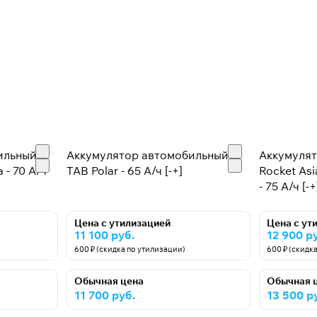
ильный
Аккумулятор автомобильный
Аккумуля
 - 70 А/ч
TAB Polar - 65 А/ч [-+]
Rocket As
- 75 А/ч [-+
Цена с утилизацией
Цена с ут
11 100 руб.
12 900 р
600 ₽ (скидка по утилизации)
600 ₽ (скидк
Обычная цена
Обычная 
11 700 руб.
13 500 р