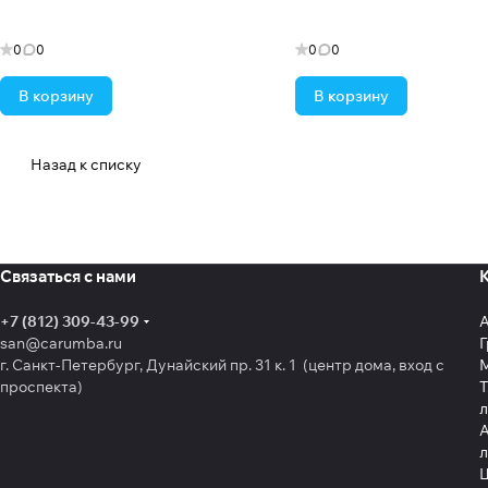
0
0
0
0
В корзину
В корзину
Назад к списку
Связаться с нами
+7 (812) 309-43-99
san@carumba.ru
Г
г. Санкт-Петербург, Дунайский пр. 31 к. 1 (центр дома, вход с
проспекта)
Т
л
А
л
Щ