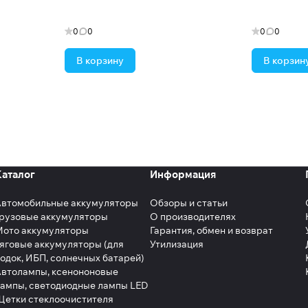
0
0
0
0
В корзину
В корзин
Каталог
Информация
Автомобильные аккумуляторы
Обзоры и статьи
рузовые аккумуляторы
О производителях
Мото аккумуляторы
Гарантия, обмен и возврат
яговые аккумуляторы (для
Утилизация
одок, ИБП, солнечных батарей)
втолампы, ксенононовые
ампы, светодиодные лампы LED
етки стеклоочистителя