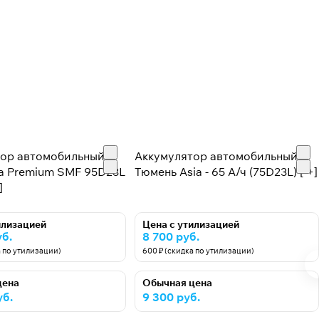
тор автомобильный
Аккумулятор автомобильный
ia Premium SMF 95D23L
Тюмень Asia - 65 А/ч (75D23L) [-+]
]
илизацией
Цена с утилизацией
уб.
8 700 руб.
а по утилизации)
600 ₽ (скидка по утилизации)
цена
Обычная цена
уб.
9 300 руб.