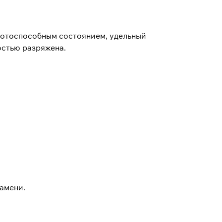
аботоспособным состоянием, удельный
ностью разряжена.
амени.