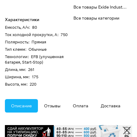
Все товары Exide Industries
Все товары категории
Характеристики
Емкость, А/ч
:
80
Ток холодной прокрутки, А
:
750
Полярность
:
Прямая
Тип клемм
:
Обычные
Технологии
:
EFB (улучшенная
батарея, Start-Stop)
Длина, мм
:
261
Ширина, мм
:
175
Высота, мм
:
220
Описание
Отзывы
Оплата
Доставка