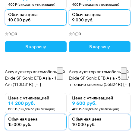
400 ₽ (скидка по утилизации)
400 ₽ (скидка по утилизации)
Manufacturing (США) обеспечивает Exide глобальное
измерение производственных возможностей.
Обычная цена
Обычная цена
10 000 руб.
9 000 руб.
Сертификация продукции Underwriter's Laboratories
0
0
0
0
Inc. в США предоставляется по запросу.
В корзину
В корзину
Компания Exide располагает 11 производственными
предприятиями, соответствующими
международным стандартам, расположенными по
всей стране. Эти предприятия обслуживают
Аккумулятор автомобильный
Аккумулятор автомобильный
широкий спектр областей применения, включая
Exide SF Sonic EFB Asia - 100
Exide SF Sonic EFB Asia - 50 А/
А/ч (110D31R) [+-]
ч тонкие клеммы (55B24R) [+-]
мобильность, резервное электропитание,
телекоммуникации, железные дороги,
Цена с утилизацией
Цена с утилизацией
инфраструктуру и возобновляемые источники
14 200 руб.
9 600 руб.
энергии.
800 ₽ (скидка по утилизации)
400 ₽ (скидка по утилизации)
Обычная цена
Обычная цена
У Exide есть дочерние компании в Великобритании,
15 000 руб.
10 000 руб.
Сингапуре и Шри-Ланке, а ее экспорт охватывает 60