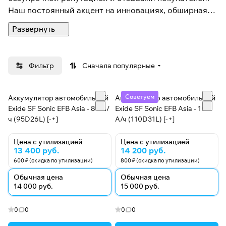
Наш постоянный акцент на инновациях, обширная
география присутствия, прочные отношения с
ведущими клиентами и постоянная модернизация
технологий совместно с глобальными партнёрами
сделали нас явным лидером на рынке свинцово-
Фильтр
Сначала популярные
кислотных аккумуляторов как для автомобильной,
так и для промышленной отрасли.
Советуем
Аккумулятор автомобильный
Аккумулятор автомобильный
Компания Exide предлагает комплексные решения в
Exide SF Sonic EFB Asia - 80 А/
Exide SF Sonic EFB Asia - 100
области выбора оборудования, подбора
ч (95D26L) [-+]
А/ч (110D31L) [-+]
аккумуляторов, оптимальной планировки
Цена с утилизацией
Цена с утилизацией
помещений, установки, эксплуатации и
13 400 руб.
14 200 руб.
обслуживания. Компания Exide гордится своей
600 ₽ (скидка по утилизации)
800 ₽ (скидка по утилизации)
дистрибьюторской сетью и сервисным
Обычная цена
Обычная цена
обслуживанием, которые постоянно
14 000 руб.
15 000 руб.
контролируются и поддерживаются на современном
уровне на протяжении всех этапов жизненного
0
0
0
0
цикла, всегда опережая конкурентов.