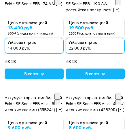
также для железнодорожной, горнодобывающей и
Exide SF Sonic EFB - 74 А/ч [-+]
SF Sonic EFB - 190 А/ч
российская полярность [-+]
оборонной отраслей.
Цена с утилизацией
Цена с утилизацией
Наш научно-исследовательский центр, основанный
13 400 руб.
19 500 руб.
в 1976 году, считается одним из ведущих в мире
600 ₽ (скидка по утилизации)
2500 ₽ (скидка по утилизации)
исследовательских центров по аккумуляторным
Обычная цена
Обычная цена
батареям и признан Департаментом научных и
14 000 руб.
22 000 руб.
промышленных исследований Министерства науки и
технологий правительства Индии.
0
0
0
0
Признанием нашего стремления к качеству стала
В корзину
В корзину
сертификация по стандарту ISO 9001 немецкой
организации RWTUV. Мы также получили
сертификат ISO 14001, подтверждающий
Аккумулятор автомобильный
Аккумулятор автомобильный
экологичность наших производственных процессов.
Exide SF Sonic EFB Asia - 50 А/
Exide SF Sonic EFB Asia - 40 А/
Наше автомобильное подразделение
ч тонкие клеммы (55B24L) [-+]
ч тонкие клеммы (42B20R) [+-]
сертифицировано по стандарту ISO/TS-16949.
Цена с утилизацией
Цена с утилизацией
9 600 руб.
8 600 руб.
Сотрудничество с Furukuwa (Япония) и East Penn