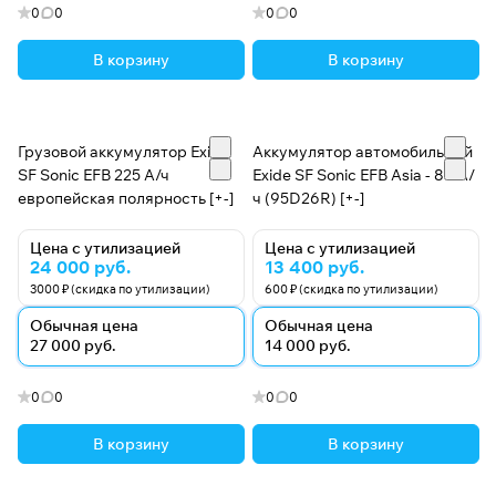
стран на шести континентах, и список зарубежных
0
0
0
0
клиентов постоянно растет.
В корзину
В корзину
Компания Exide гордится своим более чем 60-
летним накопленным опытом в области
исследований и разработок, а также производства в
Грузовой аккумулятор Exide
Аккумулятор автомобильный
7 полевых условиях как традиционных, так и VRLA-
SF Sonic EFB 225 А/ч
Exide SF Sonic EFB Asia - 80 А/
конструкций.
европейская полярность [+-]
ч (95D26R) [+-]
Цена с утилизацией
Цена с утилизацией
24 000 руб.
13 400 руб.
3000 ₽ (скидка по утилизации)
600 ₽ (скидка по утилизации)
Обычная цена
Обычная цена
27 000 руб.
14 000 руб.
0
0
0
0
В корзину
В корзину