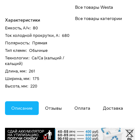
Все товары Westa
Все товары категории
Характеристики
Емкость, А/ч
:
80
Ток холодной прокрутки, А
:
680
Полярность
:
Прямая
Тип клемм
:
Обычные
Технологии
:
Ca/Ca (кальций /
кальций)
Длина, мм
:
261
Ширина, мм
:
175
Высота, мм
:
220
Описание
Отзывы
Оплата
Доставка