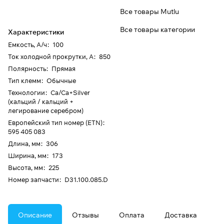
Все товары Mutlu
Все товары категории
Характеристики
Емкость, А/ч
:
100
Ток холодной прокрутки, А
:
850
Полярность
:
Прямая
Тип клемм
:
Обычные
Технологии
:
Ca/Ca+Silver
(кальций / кальций +
легирование серебром)
Европейский тип номер (ETN)
:
595 405 083
Длина, мм
:
306
Ширина, мм
:
173
Высота, мм
:
225
Номер запчасти
:
D31.100.085.D
Описание
Отзывы
Оплата
Доставка