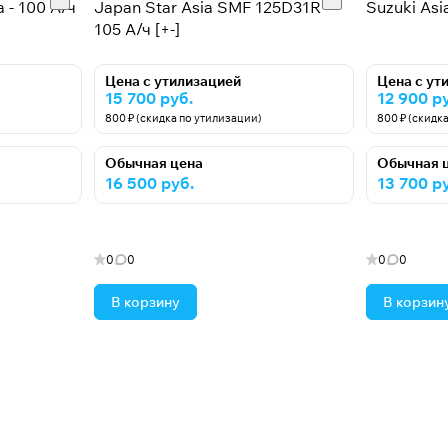
 - 100 А/ч
Japan Star Asia SMF 125D31R -
Suzuki Asia
105 А/ч [+-]
Цена с утилизацией
Цена с ут
15 700 руб.
12 900 р
800 ₽ (скидка по утилизации)
800 ₽ (скидк
Обычная цена
Обычная 
16 500 руб.
13 700 р
0
0
0
0
В корзину
В корзин