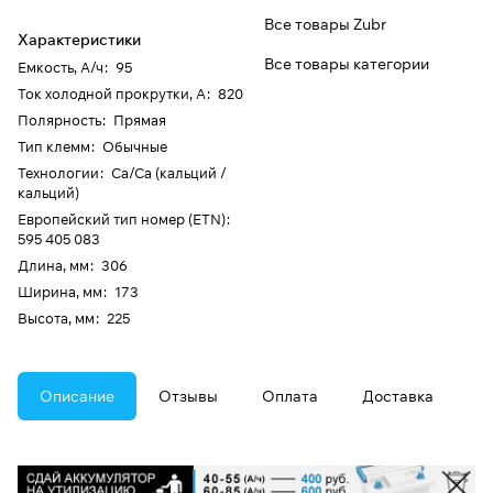
Все товары Zubr
Характеристики
Все товары категории
Емкость, А/ч
:
95
Ток холодной прокрутки, А
:
820
Полярность
:
Прямая
Тип клемм
:
Обычные
Технологии
:
Ca/Ca (кальций /
кальций)
Европейский тип номер (ETN)
:
595 405 083
Длина, мм
:
306
Ширина, мм
:
173
Высота, мм
:
225
Описание
Отзывы
Оплата
Доставка