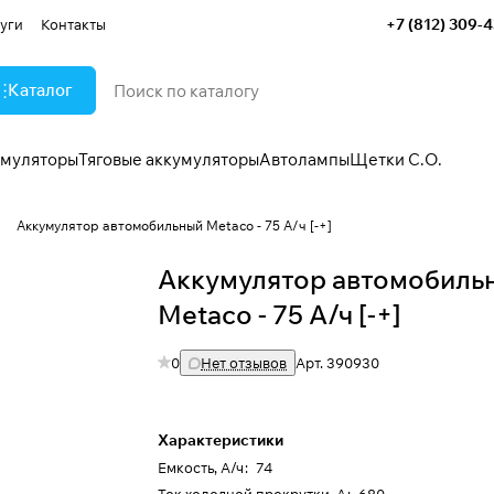
+7 (812) 309-
уги
Контакты
Каталог
умуляторы
Тяговые аккумуляторы
Автолампы
Щетки С.О.
"
Аккумулятор автомобильный Metaco - 75 А/ч [-+]
Аккумулятор автомобиль
Metaco - 75 А/ч [-+]
0
Нет отзывов
Арт.
390930
Характеристики
Емкость, А/ч
:
74