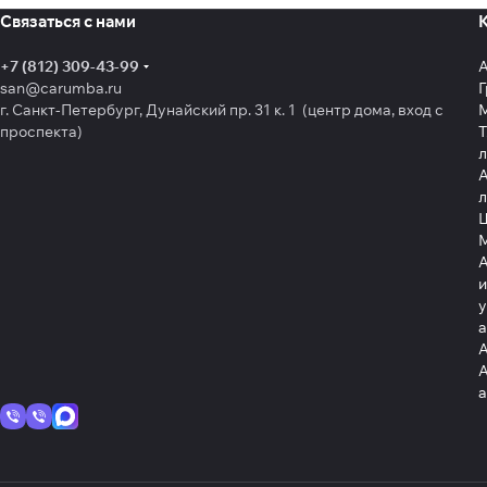
Связаться с нами
+7 (812) 309-43-99
san@carumba.ru
Г
г. Санкт-Петербург, Дунайский пр. 31 к. 1 (центр дома, вход с
проспекта)
Т
л
А
л
Щ
А
и
у
А
А