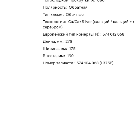
Ток холодной прокрутки, А
:
680
Полярность
:
Обратная
Тип клемм
:
Обычные
Технологии
:
Ca/Ca+Silver (кальций / кальций +
серебром)
Европейский тип номер (ETN)
:
574 012 068
Длина, мм
:
278
Ширина, мм
:
175
Высота, мм
:
190
Номер запчасти
:
574 104 068 (L375P)