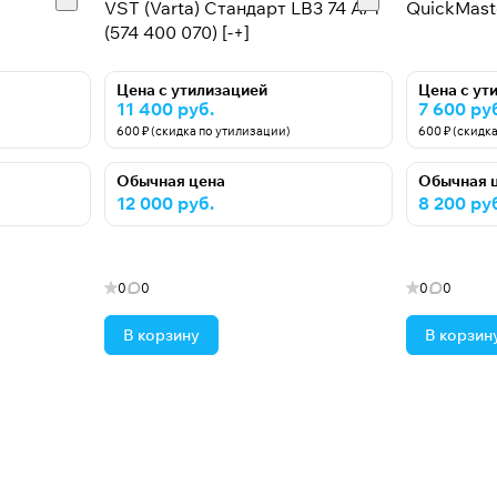
VST (Varta) Стандарт LB3 74 А/ч
QuickMaste
(574 400 070) [-+]
Цена с утилизацией
Цена с ут
11 400 руб.
7 600 ру
600 ₽ (скидка по утилизации)
600 ₽ (скидк
Обычная цена
Обычная 
12 000 руб.
8 200 ру
0
0
0
0
В корзину
В корзин