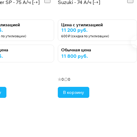
r SP - 75 A/ч [-+]
Suzuki - 74 А/ч [-+]
илизацией
Цена с утилизацией
б.
11 200 руб.
а по утилизации)
600 ₽ (скидка по утилизации)
цена
Обычная цена
б.
11 800 руб.
0
0
у
В корзину