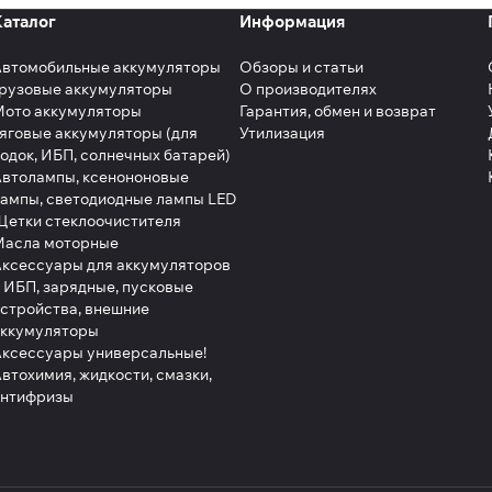
Каталог
Информация
Автомобильные аккумуляторы
Обзоры и статьи
рузовые аккумуляторы
О производителях
Мото аккумуляторы
Гарантия, обмен и возврат
яговые аккумуляторы (для
Утилизация
одок, ИБП, солнечных батарей)
втолампы, ксенононовые
ампы, светодиодные лампы LED
етки стеклоочистителя
Масла моторные
ксессуары для аккумуляторов
 ИБП, зарядные, пусковые
стройства, внешние
аккумуляторы
ксессуары универсальные!
втохимия, жидкости, смазки,
антифризы