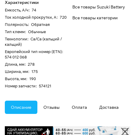
Характеристики
Все товары Suzuki Battery
Емкость, А/ч
:
74
Ток холодной прокрутки, А
:
720
Все товары категории
Полярность
:
Обратная
Тип клемм
:
Обычные
Технологии
:
Ca/Ca (кальций /
кальций)
Европейский тип номер (ETN)
:
574 012 068
Длина, мм
:
278
Ширина, мм
:
175
Высота, мм
:
190
Номер запчасти
:
574121
Описание
Отзывы
Оплата
Доставка